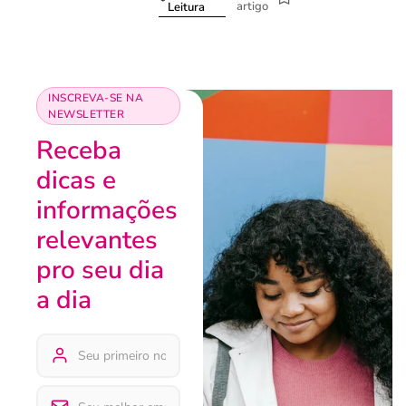
artigo
Leitura
INSCREVA-SE NA
NEWSLETTER
Receba
dicas e
informações
relevantes
pro seu dia
a dia