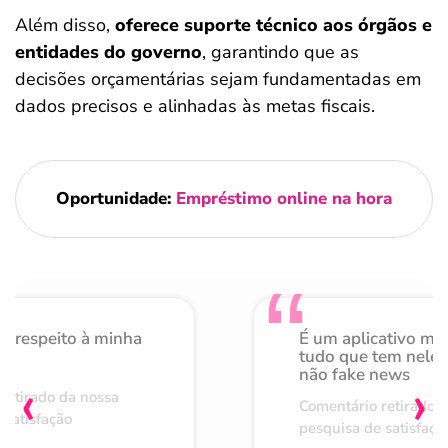
Além disso,
oferece suporte técnico aos órgãos e
entidades do governo
, garantindo que as
decisões orçamentárias sejam fundamentadas em
dados precisos e alinhadas às metas fiscais.
Oportunidade:
Empréstimo online na hora
o respeito à minha
É um aplicativo mu
de
tudo que tem nele 
não fake news
‹
›
retirado da nossa
Comentário retirado 
 satisfação
pesquisa de satisfaçã