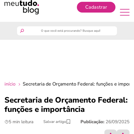
Cadastrar
Cadastrar
meutudo
guia do trabalhador
finanças
início
Secretaria de Orçamento Federal: funções e import
benefícios
Secretaria de Orçamento Federal:
funções e importância
crédito fácil
5 min leitura
Publicação:
26/09/2025
Salvar artigo
últimas notícias