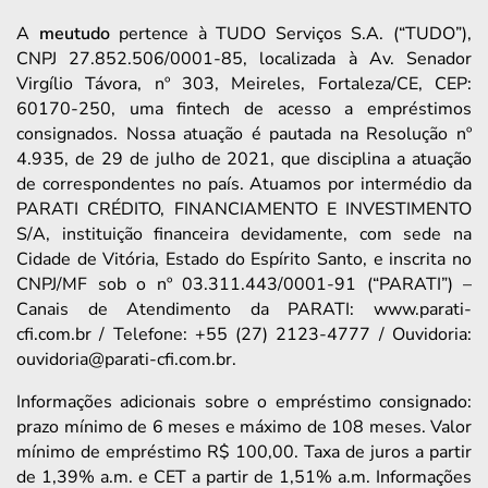
A
meutudo
pertence à TUDO Serviços S.A. (“TUDO”),
CNPJ 27.852.506/0001-85, localizada à Av. Senador
Virgílio Távora, nº 303, Meireles, Fortaleza/CE, CEP:
60170-250, uma fintech de acesso a empréstimos
consignados. Nossa atuação é pautada na Resolução nº
4.935, de 29 de julho de 2021, que disciplina a atuação
de correspondentes no país. Atuamos por intermédio da
PARATI CRÉDITO, FINANCIAMENTO E INVESTIMENTO
S/A, instituição financeira devidamente, com sede na
Cidade de Vitória, Estado do Espírito Santo, e inscrita no
CNPJ/MF sob o nº 03.311.443/0001-91 (“PARATI”) –
Canais de Atendimento da PARATI: www.parati-
cfi.com.br / Telefone: +55 (27) 2123-4777 / Ouvidoria:
ouvidoria@parati-cfi.com.br.
Informações adicionais sobre o empréstimo consignado:
prazo mínimo de 6 meses e máximo de 108 meses. Valor
mínimo de empréstimo R$ 100,00. Taxa de juros a partir
de 1,39% a.m. e CET a partir de 1,51% a.m. Informações