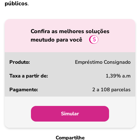
públicos
.
Confira as melhores soluções
meutudo para você
Produto
Empréstimo Consignado
1,39% a.m
Taxa
2 a 108 parcelas
a
partir
de
Simular
Pagamento
Compartilhe