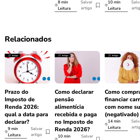
8 min
10 min
Salvar
Salv
artigo
arti
Leitura
Leitura
Relacionados
Prazo do
Como declarar
Como compra
Imposto de
pensão
financiar car
Renda 2026:
alimentícia
com nome su
qual a data para
recebida e paga
(negativado)
declarar?
no Imposto de
14 min
Salv
arti
Leitura
Renda 2026?
9 min
Salvar
artigo
Leitura
10 min
Salvar