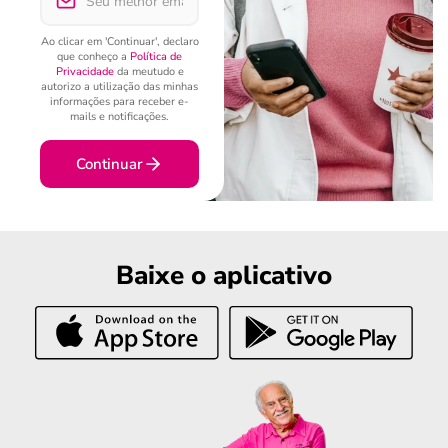
Ao clicar em 'Continuar', declaro
que conheço a
Política de
Privacidade
da meutudo e
autorizo a utilização das minhas
informações para receber e-
mails e notificações.
Continuar
Baixe o aplicativo