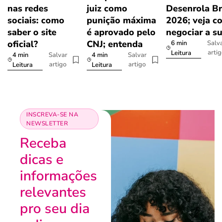
nas redes
juiz como
Desenrola Br
sociais: como
punição máxima
2026; veja c
saber o site
é aprovado pelo
negociar a s
oficial?
CNJ; entenda
6 min
Salv
arti
Leitura
4 min
4 min
Salvar
Salvar
artigo
artigo
Leitura
Leitura
INSCREVA-SE NA
NEWSLETTER
Receba
dicas e
informações
relevantes
pro seu dia