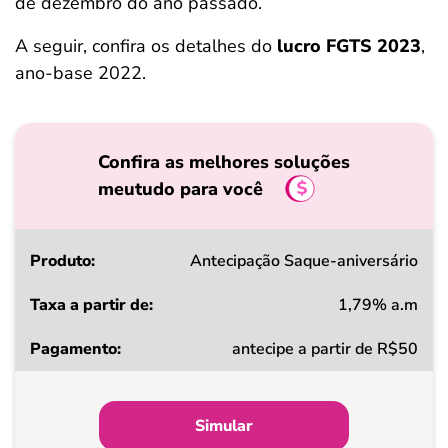
de dezembro do ano passado.
A seguir, confira os detalhes do
lucro FGTS 2023
,
ano-base 2022.
Confira as melhores soluções
meutudo para você
Produto
Antecipação Saque-aniversário
1,79% a.m
Taxa
antecipe a partir de R$50
a
partir
de
Simular