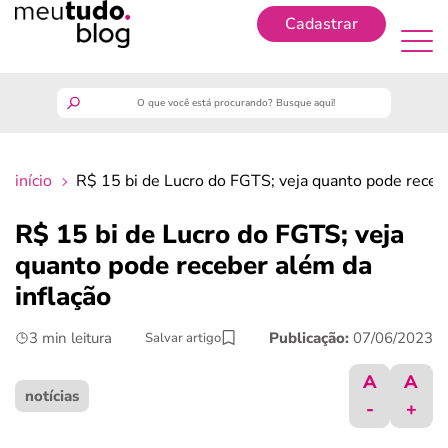
Cadastrar
Cadastrar
meutudo
início
R$ 15 bi de Lucro do FGTS; veja quanto pode recebe
guia do trabalhador
R$ 15 bi de Lucro do FGTS; veja
finanças
quanto pode receber além da
inflação
benefícios
3 min leitura
Publicação:
07/06/2023
Salvar artigo
crédito fácil
A
A
notícias
-
+
últimas notícias