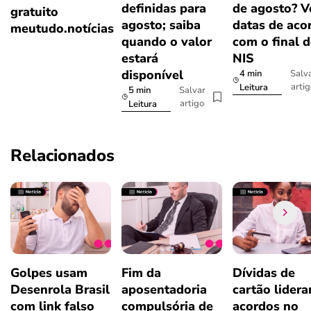
definidas para
de agosto? V
gratuito
agosto; saiba
datas de aco
meutudo.notícias
quando o valor
com o final 
estará
NIS
disponível
4 min
Salv
arti
Leitura
5 min
Salvar
artigo
Leitura
Relacionados
Golpes usam
Fim da
Dívidas de
Desenrola Brasil
aposentadoria
cartão lider
com link falso
compulsória de
acordos no