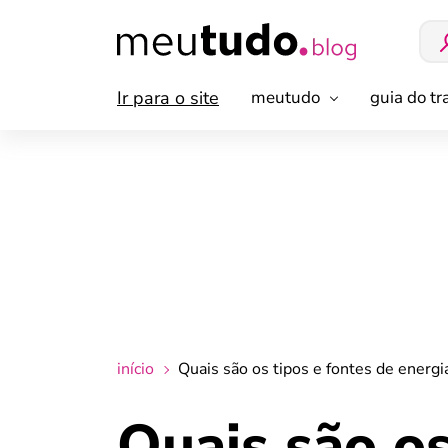
Ir para o site
meutudo
guia do t
início
Quais são os tipos e fontes de energ
Quais são os