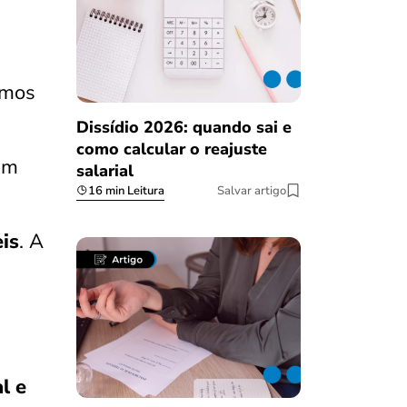
ímos
Dissídio 2026: quando sai e
como calcular o reajuste
em
salarial
16 min Leitura
Salvar artigo
is
. A
l e