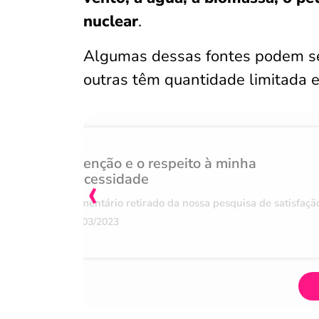
nuclear
.
Algumas dessas fontes podem se
outras têm quantidade limitada
Atenção e o respeito à minha
‹
necessidade
Comentário retirado da nossa pesquisa de satisfaçã
07/03/2023