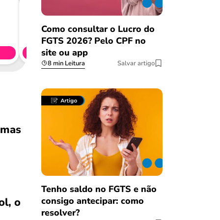
Consig
Como consultar o Lucro do
CL
FGTS 2026? Pelo CPF no
site ou app
Simule 
8 min Leitura
Salvar artigo
rmas
Tenho saldo no FGTS e não
consigo antecipar: como
ol, o
resolver?