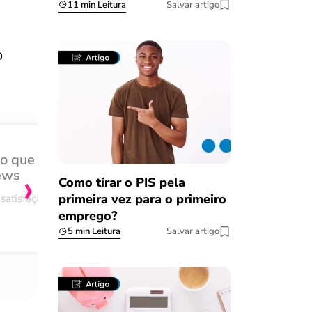
11 min Leitura
Salvar artigo
o
do que
Achei muito rápido, sem 
›
ews
burocracia
Como tirar o PIS pela
primeira vez para o primeiro
satisfação
Comentário retirado da nossa pes
emprego?
08/03/2023
5 min Leitura
Salvar artigo