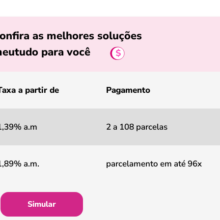
onfira as melhores soluções
eutudo para você
Taxa a partir de
Pagamento
1,39% a.m
2 a 108 parcelas
1,89% a.m.
parcelamento em até 96x
Simular