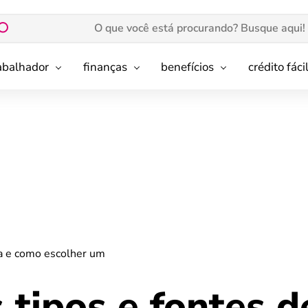
rabalhador
finanças
benefícios
crédito fáci
ia e como escolher um
 tipos e fontes d