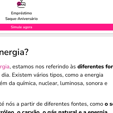
Empréstimo
Saque-Aniversário
Simule agora
nergia?
rgia
, estamos nos referindo às
diferentes fo
dia. Existem vários tipos, como a energia
além da química, nuclear, luminosa, sonora e
é nós a partir de diferentes fontes, como
o s
róleo, o carvão, o gás natural e a energia