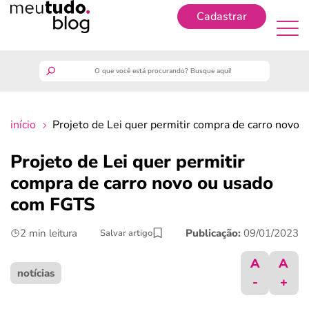
Cadastrar
Cadastrar
meutudo
início
Projeto de Lei quer permitir compra de carro novo
guia do trabalhador
Projeto de Lei quer permitir
finanças
compra de carro novo ou usado
com FGTS
benefícios
2 min leitura
Publicação:
09/01/2023
Salvar artigo
crédito fácil
A
A
notícias
-
+
últimas notícias