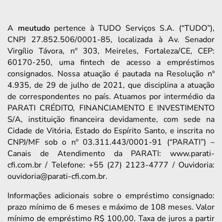
A
meutudo
pertence à TUDO Serviços S.A. (“TUDO”),
CNPJ 27.852.506/0001-85, localizada à Av. Senador
Virgílio Távora, nº 303, Meireles, Fortaleza/CE, CEP:
60170-250, uma fintech de acesso a empréstimos
consignados. Nossa atuação é pautada na Resolução nº
4.935, de 29 de julho de 2021, que disciplina a atuação
de correspondentes no país. Atuamos por intermédio da
PARATI CRÉDITO, FINANCIAMENTO E INVESTIMENTO
S/A, instituição financeira devidamente, com sede na
Cidade de Vitória, Estado do Espírito Santo, e inscrita no
CNPJ/MF sob o nº 03.311.443/0001-91 (“PARATI”) –
Canais de Atendimento da PARATI: www.parati-
cfi.com.br / Telefone: +55 (27) 2123-4777 / Ouvidoria:
ouvidoria@parati-cfi.com.br.
Informações adicionais sobre o empréstimo consignado:
prazo mínimo de 6 meses e máximo de 108 meses. Valor
mínimo de empréstimo R$ 100,00. Taxa de juros a partir