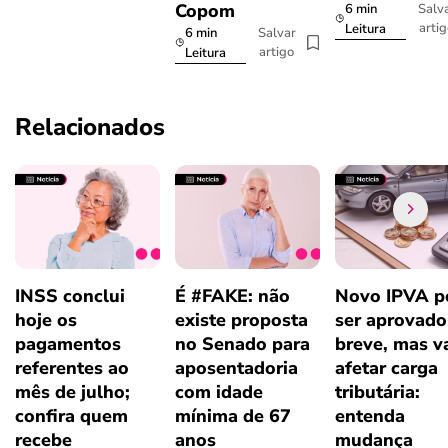
Copom
6 min
Salv
arti
Leitura
6 min
Salvar
artigo
Leitura
Relacionados
INSS conclui
É #FAKE: não
Novo IPVA p
hoje os
existe proposta
ser aprovad
pagamentos
no Senado para
breve, mas v
referentes ao
aposentadoria
afetar carga
mês de julho;
com idade
tributária:
confira quem
mínima de 67
entenda
recebe
anos
mudança