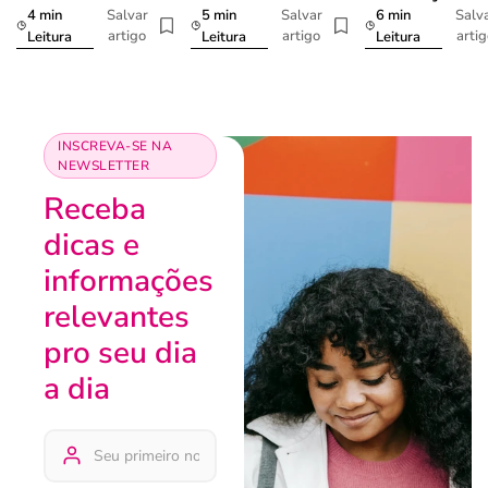
4 min
5 min
6 min
Salvar
Salvar
Salv
artigo
artigo
arti
Leitura
Leitura
Leitura
INSCREVA-SE NA
NEWSLETTER
Receba
dicas e
informações
relevantes
pro seu dia
a dia