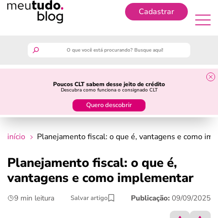
Cadastrar
Cadastrar
meutudo
Poucos CLT sabem desse jeito de crédito
Descubra como funciona o consignado CLT
guia do trabalhador
Quero descobrir
finanças
início
Planejamento fiscal: o que é, vantagens e como im
benefícios
Planejamento fiscal: o que é,
vantagens e como implementar
crédito fácil
9 min leitura
Publicação:
09/09/2025
Salvar artigo
últimas notícias