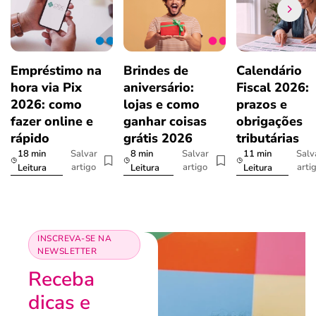
Empréstimo na
Brindes de
Calendário
hora via Pix
aniversário:
Fiscal 2026:
2026: como
lojas e como
prazos e
fazer online e
ganhar coisas
obrigações
rápido
grátis 2026
tributárias
18 min
8 min
11 min
Salvar
Salvar
Salv
artigo
artigo
arti
Leitura
Leitura
Leitura
INSCREVA-SE NA
NEWSLETTER
Receba
dicas e