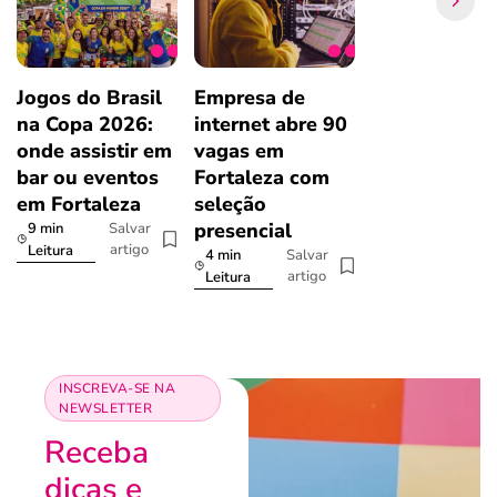
Jogos do Brasil
Empresa de
na Copa 2026:
internet abre 90
onde assistir em
vagas em
bar ou eventos
Fortaleza com
em Fortaleza
seleção
presencial
9 min
Salvar
artigo
Leitura
4 min
Salvar
artigo
Leitura
INSCREVA-SE NA
NEWSLETTER
Receba
dicas e