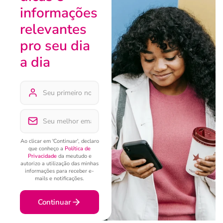
informações
relevantes
pro seu dia
a dia
Ao clicar em 'Continuar', declaro
que conheço a
Política de
Privacidade
da meutudo e
autorizo a utilização das minhas
informações para receber e-
mails e notificações.
Continuar