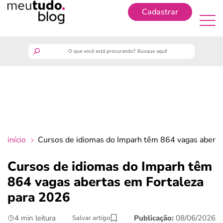
Cadastrar
Cadastrar
meutudo
guia do trabalhador
finanças
início
Cursos de idiomas do Imparh têm 864 vagas aberta
benefícios
Cursos de idiomas do Imparh têm
864 vagas abertas em Fortaleza
crédito fácil
para 2026
últimas notícias
4 min leitura
Publicação:
08/06/2026
Salvar artigo