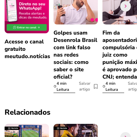
Golpes usam
Fim da
Desenrola Brasil
aposentador
Acesse o canal
com link falso
compulsória
gratuito
nas redes
juiz como
meutudo.notícias
sociais: como
punição máx
saber o site
é aprovado p
oficial?
CNJ; entenda
4 min
4 min
Salvar
Salv
artigo
arti
Leitura
Leitura
Relacionados