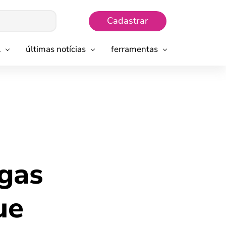
Cadastrar
l
últimas notícias
ferramentas
agas
ue