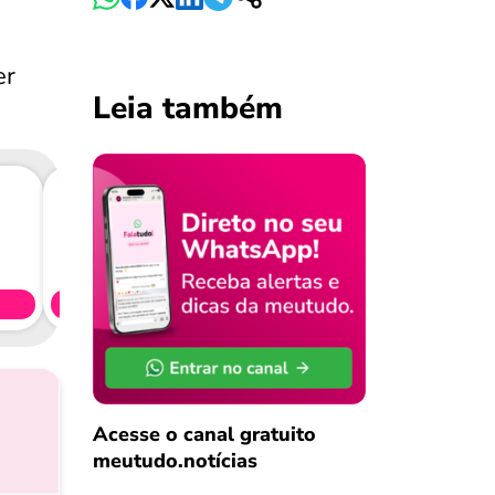
er
Leia também
Consig
CL
Simule 
Acesse o canal gratuito
meutudo.notícias