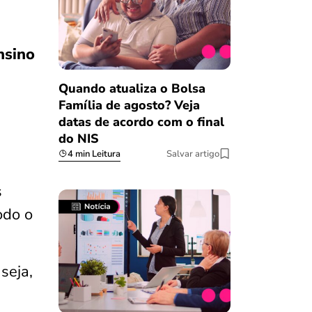
nsino
Quando atualiza o Bolsa
Família de agosto? Veja
datas de acordo com o final
do NIS
4 min Leitura
Salvar artigo
s
odo o
 seja,