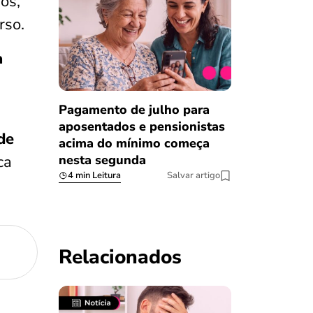
os,
rso.
a
Pagamento de julho para
aposentados e pensionistas
de
acima do mínimo começa
ca
nesta segunda
4 min Leitura
Salvar artigo
Relacionados