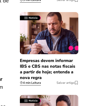
l de
5 min Leitura
Salvar artigo
Empresas devem informar
IBS e CBS nas notas fiscais
a partir de hoje; entenda a
nova regra
r
4 min Leitura
Salvar artigo
m