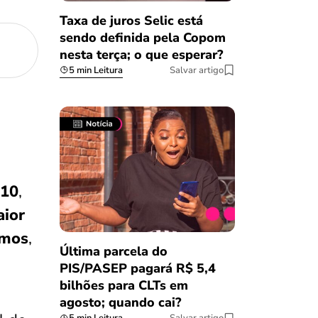
Taxa de juros Selic está
sendo definida pela Copom
nesta terça; o que esperar?
5 min Leitura
Salvar artigo
010
,
aior
imos
,
Última parcela do
PIS/PASEP pagará R$ 5,4
bilhões para CLTs em
agosto; quando cai?