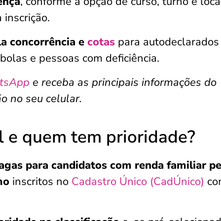
ença
, conforme a opção de curso, turno e loca
inscrição.
a concorrência e
cotas
para autodeclarados
mbolas e pessoas com deficiência.
tsApp
e receba as principais informações do
o no seu celular.
l e quem tem prioridade?
gas para candidatos com renda familiar pe
imo
inscritos no
Cadastro Único (CadÚnico)
co