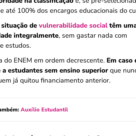
oridade na classificação
e, se pré-selecionad
 de até 100% dos encargos educacionais do cu
 situação de
vulnerabilidade social
têm um
ldade integralmente
, sem gastar nada com
e estudos.
ota do ENEM em ordem decrescente.
Em caso 
e a estudantes sem ensino superior
que nun
uem já quitou financiamento anterior.
também:
Auxílio Estudantil