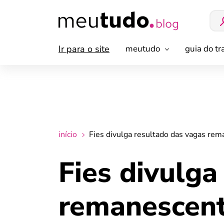
Ir para o site
meutudo
guia do t
início
Fies divulga resultado das vagas rema
Fies divulga
remanescente