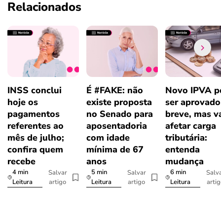
Relacionados
INSS conclui
É #FAKE: não
Novo IPVA p
hoje os
existe proposta
ser aprovad
pagamentos
no Senado para
breve, mas v
referentes ao
aposentadoria
afetar carga
mês de julho;
com idade
tributária:
confira quem
mínima de 67
entenda
recebe
anos
mudança
4 min
5 min
6 min
Salvar
Salvar
Salv
artigo
artigo
arti
Leitura
Leitura
Leitura