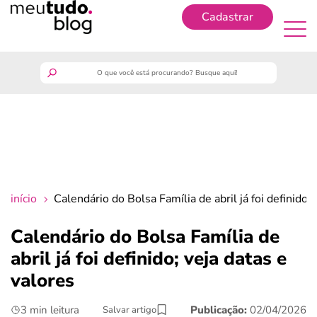
Cadastrar
Cadastrar
meutudo
guia do trabalhador
finanças
início
Calendário do Bolsa Família de abril já foi definido; 
benefícios
Calendário do Bolsa Família de
abril já foi definido; veja datas e
crédito fácil
valores
últimas notícias
3 min leitura
Publicação:
02/04/2026
Salvar artigo