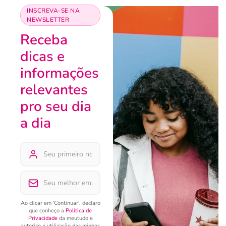
INSCREVA-SE NA
NEWSLETTER
Receba
dicas e
informações
relevantes
pro seu dia
a dia
Ao clicar em 'Continuar', declaro
que conheço a
Política de
Privacidade
da meutudo e
autorizo a utilização das minhas