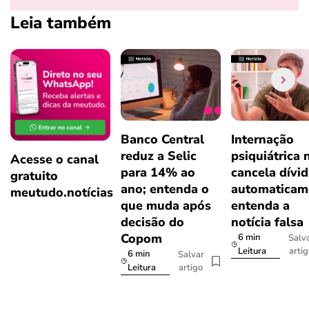
Leia também
Banco Central
Internação
reduz a Selic
psiquiátrica 
Acesse o canal
para 14% ao
cancela dívi
gratuito
ano; entenda o
automaticam
meutudo.notícias
que muda após
entenda a
decisão do
notícia falsa
Copom
6 min
Salv
arti
Leitura
6 min
Salvar
artigo
Leitura