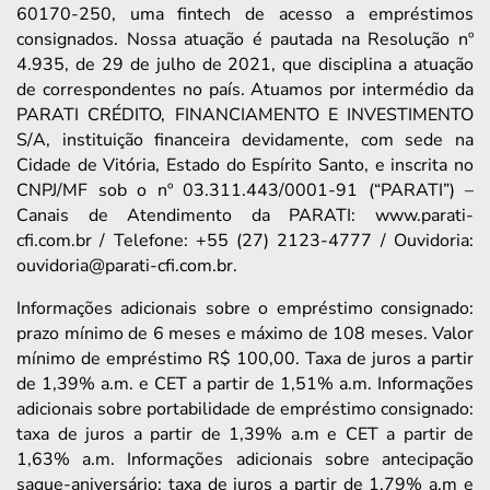
60170-250, uma fintech de acesso a empréstimos
consignados. Nossa atuação é pautada na Resolução nº
4.935, de 29 de julho de 2021, que disciplina a atuação
de correspondentes no país. Atuamos por intermédio da
PARATI CRÉDITO, FINANCIAMENTO E INVESTIMENTO
S/A, instituição financeira devidamente, com sede na
Cidade de Vitória, Estado do Espírito Santo, e inscrita no
CNPJ/MF sob o nº 03.311.443/0001-91 (“PARATI”) –
Canais de Atendimento da PARATI: www.parati-
cfi.com.br / Telefone: +55 (27) 2123-4777 / Ouvidoria:
ouvidoria@parati-cfi.com.br.
Informações adicionais sobre o empréstimo consignado:
prazo mínimo de 6 meses e máximo de 108 meses. Valor
mínimo de empréstimo R$ 100,00. Taxa de juros a partir
de 1,39% a.m. e CET a partir de 1,51% a.m. Informações
adicionais sobre portabilidade de empréstimo consignado:
taxa de juros a partir de 1,39% a.m e CET a partir de
1,63% a.m. Informações adicionais sobre antecipação
saque-aniversário: taxa de juros a partir de 1,79% a.m e