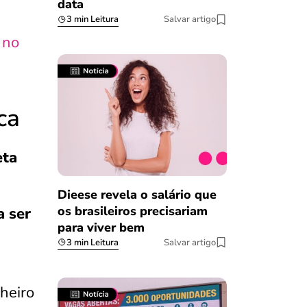
data
3 min Leitura
Salvar artigo
 no
ca
eta
Dieese revela o salário que
os brasileiros precisariam
a ser
para viver bem
3 min Leitura
Salvar artigo
heiro