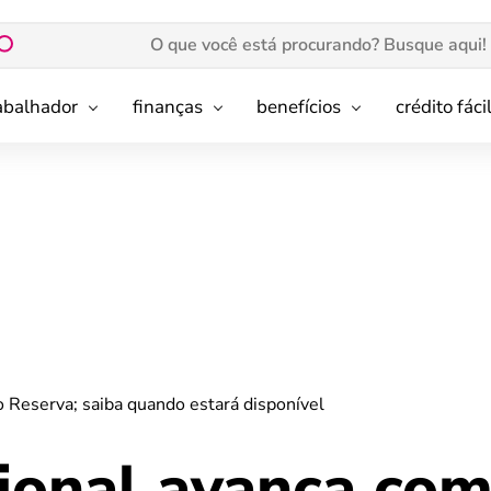
rabalhador
finanças
benefícios
crédito fáci
 Reserva; saiba quando estará disponível
ional avança co