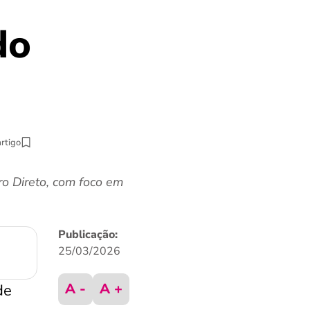
do
artigo
ro Direto, com foco em
Publicação:
25/03/2026
A -
A +
de