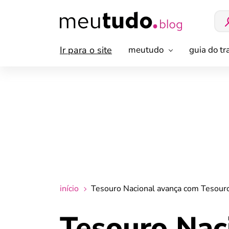
Ir para o site
meutudo
guia do t
início
Tesouro Nacional avança com Tesouro
Tesouro Nac