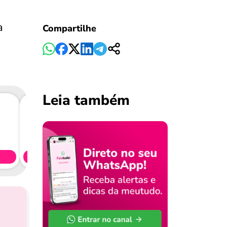
a
Compartilhe
Leia também
Consig
CL
Simule 