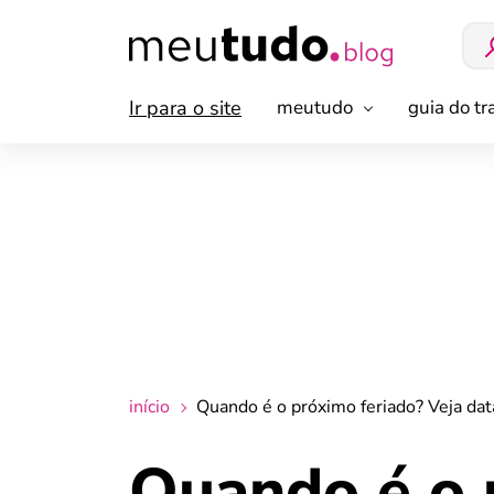
Ir para o site
meutudo
guia do t
início
Quando é o próximo feriado? Veja dat
Quando é o 