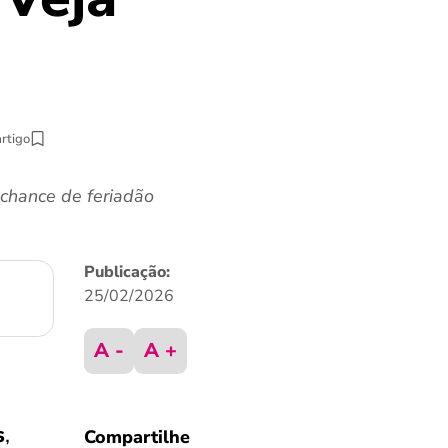
artigo
 chance de feriadão
Publicação:
25/02/2026
A -
A +
s
,
Compartilhe