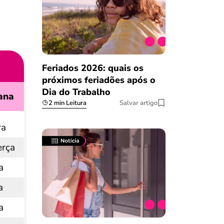
Feriados 2026: quais os
próximos feriadões após o
Dia do Trabalho
ana
2 min Leitura
Salvar artigo
ra
erça
a
a
a