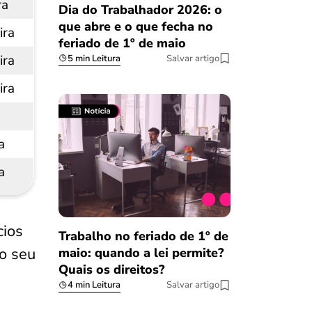
ra
Dia do Trabalhador 2026: o
que abre e o que fecha no
ira
feriado de 1º de maio
ira
5 min Leitura
Salvar artigo
ira
a
a
cios
Trabalho no feriado de 1º de
no seu
maio: quando a lei permite?
Quais os direitos?
4 min Leitura
Salvar artigo