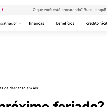
rabalhador
finanças
benefícios
crédito fáci
as de descanso em abril
próximo feriado?