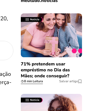
meutudo.notícias
 20,
71% pretendem usar
empréstimo no Dia das
ração
Mães; onde conseguir?
erça-
8 min Leitura
Salvar artigo