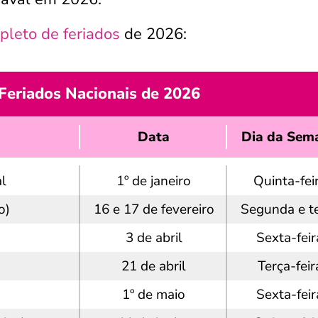
pleto de feriados
de 2026:
 Feriados Nacionais de 2026
Data
Dia da Sem
al
1º de janeiro
Quinta-fei
o)
16 e 17 de fevereiro
Segunda e t
3 de abril
Sexta-feir
21 de abril
Terça-feir
1º de maio
Sexta-feir