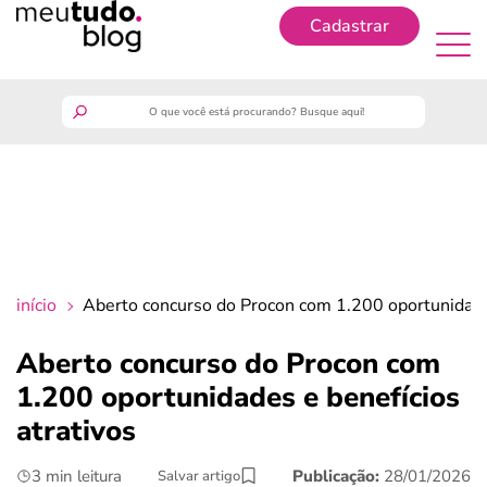
Cadastrar
Cadastrar
meutudo
guia do trabalhador
finanças
início
Aberto concurso do Procon com 1.200 oportunidades
benefícios
Aberto concurso do Procon com
1.200 oportunidades e benefícios
crédito fácil
atrativos
últimas notícias
3 min leitura
Publicação:
28/01/2026
Salvar artigo