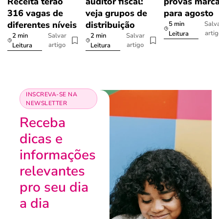
Receita terão
auditor fiscal:
provas marc
316 vagas de
veja grupos de
para agosto
diferentes níveis
distribuição
5 min
Salv
arti
Leitura
2 min
2 min
Salvar
Salvar
artigo
artigo
Leitura
Leitura
INSCREVA-SE NA
NEWSLETTER
Receba
dicas e
informações
relevantes
pro seu dia
a dia