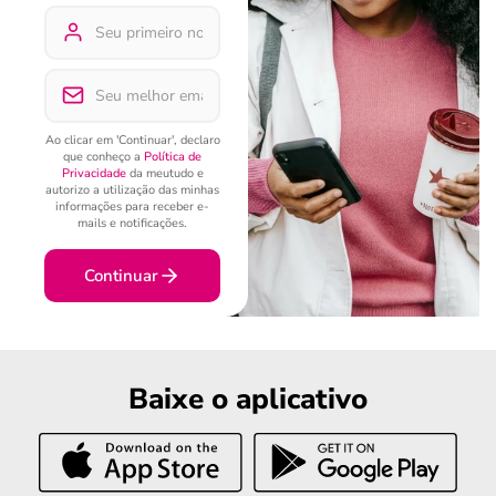
Ao clicar em 'Continuar', declaro
que conheço a
Política de
Privacidade
da meutudo e
autorizo a utilização das minhas
informações para receber e-
mails e notificações.
Continuar
Baixe o aplicativo