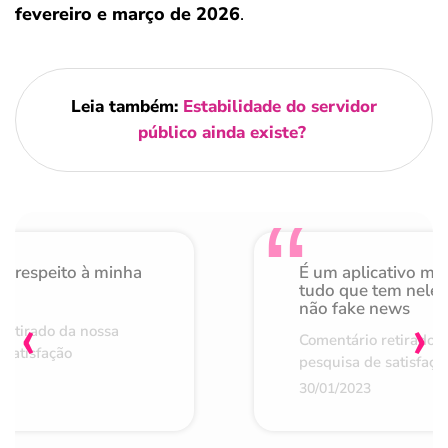
fevereiro e março de 2026
.
Leia também:
Estabilidade do servidor
público ainda existe?
o respeito à minha
É um aplicativo mu
de
tudo que tem nele 
não fake news
‹
›
retirado da nossa
Comentário retirado 
 satisfação
pesquisa de satisfaçã
30/01/2023