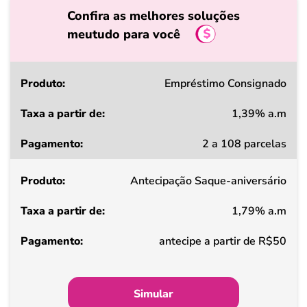
Confira as melhores soluções
meutudo para você
Produto
Empréstimo Consignado
1,39% a.m
Taxa
2 a 108 parcelas
a
partir
Antecipação Saque-aniversário
de
1,79% a.m
Pagamento
antecipe a partir de R$50
Simular