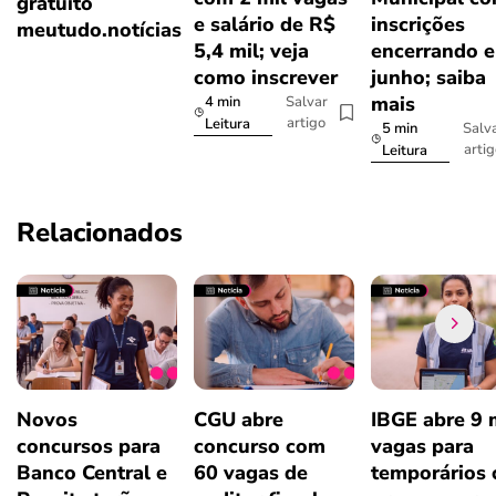
gratuito
e salário de R$
inscrições
meutudo.notícias
5,4 mil; veja
encerrando 
como inscrever
junho; saiba
mais
4 min
Salvar
artigo
Leitura
5 min
Salv
arti
Leitura
Relacionados
Novos
CGU abre
IBGE abre 9 
concursos para
concurso com
vagas para
Banco Central e
60 vagas de
temporários