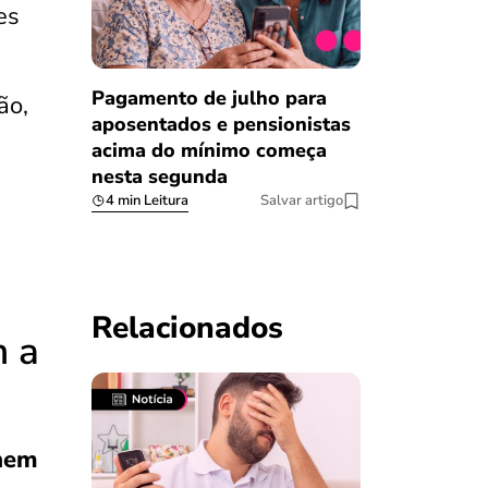
es
Pagamento de julho para
ão,
aposentados e pensionistas
acima do mínimo começa
nesta segunda
4 min Leitura
Salvar artigo
Relacionados
m a
Enem