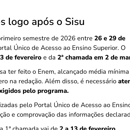
es logo após o Sisu
 primeiro semestre de 2026 entre
26 e 29 de
rtal Único de Acesso ao Ensino Superior. O
3 de fevereiro
e da
2ª chamada em 2 de ma
cisa ter feito o Enem, alcançado média mínima
ero na redação. Além disso, é necessário
ate
xigidos pelo programa.
alizadas pelo Portal Único de Acesso ao Ensin
eção e comprovação das informações declarad
a 1ª chamada vai de
2 a 13 de fevereiro
,