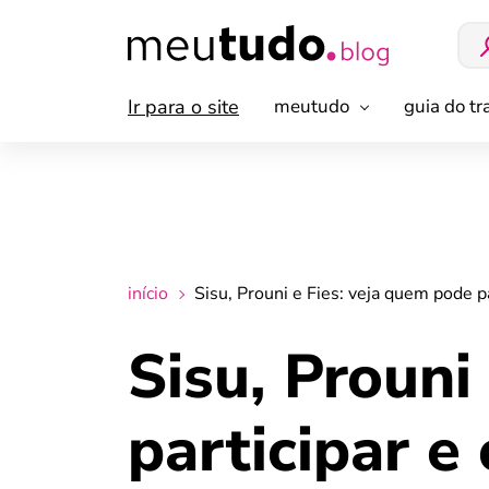
Ir para o site
meutudo
guia do t
início
Sisu, Prouni e Fies: veja quem pode p
Sisu, Prouni
participar e