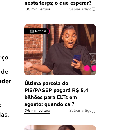
nesta terça; o que esperar?
5 min Leitura
Salvar artigo
rço
.
 de
nder
Última parcela do
PIS/PASEP pagará R$ 5,4
bilhões para CLTs em
o
agosto; quando cai?
5 min Leitura
Salvar artigo
as.