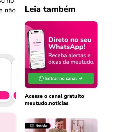
so no
Leia também
ra não
Consig
CL
Acesse o canal gratuito
Simule 
meutudo.notícias