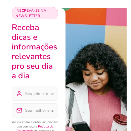
INSCREVA-SE NA
NEWSLETTER
Receba
dicas e
informações
relevantes
pro seu dia
a dia
Ao clicar em 'Continuar', declaro
que conheço a
Política de
Privacidade
da meutudo e