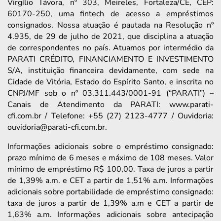
Virgílio Távora, nº 303, Meireles, Fortaleza/CE, CEP:
60170-250, uma fintech de acesso a empréstimos
consignados. Nossa atuação é pautada na Resolução nº
4.935, de 29 de julho de 2021, que disciplina a atuação
de correspondentes no país. Atuamos por intermédio da
PARATI CRÉDITO, FINANCIAMENTO E INVESTIMENTO
S/A, instituição financeira devidamente, com sede na
Cidade de Vitória, Estado do Espírito Santo, e inscrita no
CNPJ/MF sob o nº 03.311.443/0001-91 (“PARATI”) –
Canais de Atendimento da PARATI: www.parati-
cfi.com.br / Telefone: +55 (27) 2123-4777 / Ouvidoria:
ouvidoria@parati-cfi.com.br.
Informações adicionais sobre o empréstimo consignado:
prazo mínimo de 6 meses e máximo de 108 meses. Valor
mínimo de empréstimo R$ 100,00. Taxa de juros a partir
de 1,39% a.m. e CET a partir de 1,51% a.m. Informações
adicionais sobre portabilidade de empréstimo consignado:
taxa de juros a partir de 1,39% a.m e CET a partir de
1,63% a.m. Informações adicionais sobre antecipação