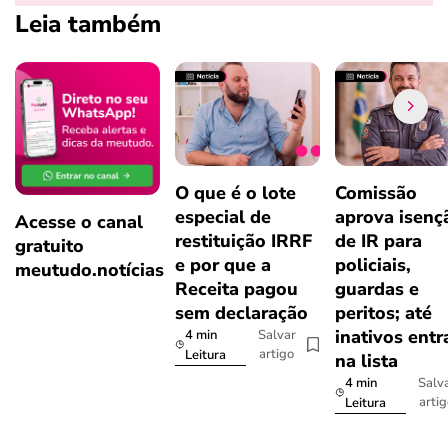
Leia também
O que é o lote
Comissão
especial de
aprova isenç
Acesse o canal
restituição IRRF
de IR para
gratuito
e por que a
policiais,
meutudo.notícias
Receita pagou
guardas e
sem declaração
peritos; até
inativos ent
4 min
Salvar
artigo
Leitura
na lista
4 min
Salv
arti
Leitura