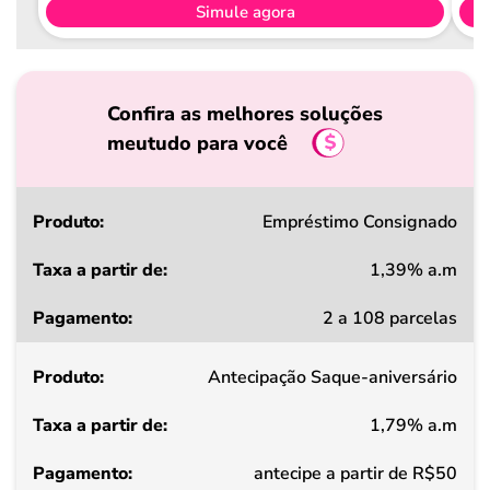
Simule agora
Confira as melhores soluções
meutudo para você
Produto
Empréstimo Consignado
1,39% a.m
Taxa
2 a 108 parcelas
a
partir
Antecipação Saque-aniversário
de
1,79% a.m
Pagamento
antecipe a partir de R$50