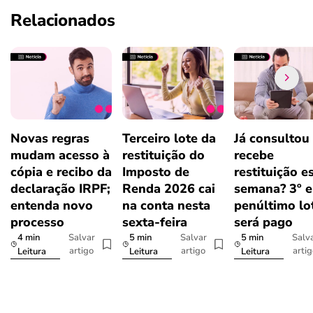
Relacionados
Novas regras
Terceiro lote da
Já consultou
mudam acesso à
restituição do
recebe
cópia e recibo da
Imposto de
restituição e
declaração IRPF;
Renda 2026 cai
semana? 3º e
entenda novo
na conta nesta
penúltimo lo
processo
sexta-feira
será pago
4 min
5 min
5 min
Salvar
Salvar
Salv
artigo
artigo
arti
Leitura
Leitura
Leitura