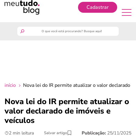
Cadastrar
Cadastrar
meutudo
guia do trabalhador
finanças
início
Nova lei do IR permite atualizar o valor declarado d
benefícios
Nova lei do IR permite atualizar o
valor declarado de imóveis e
crédito fácil
veículos
últimas notícias
2 min leitura
Publicação:
25/11/2025
Salvar artigo