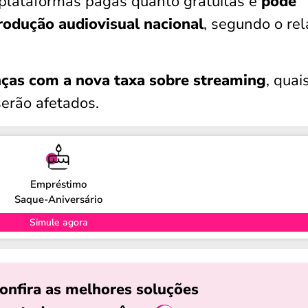
plataformas pagas quanto gratuitas e
pode
produção audiovisual nacional
, segundo o rel
nças com a nova taxa sobre streaming
, quai
erão afetados.
Empréstimo
Saque-Aniversário
Simule agora
onfira as melhores soluções