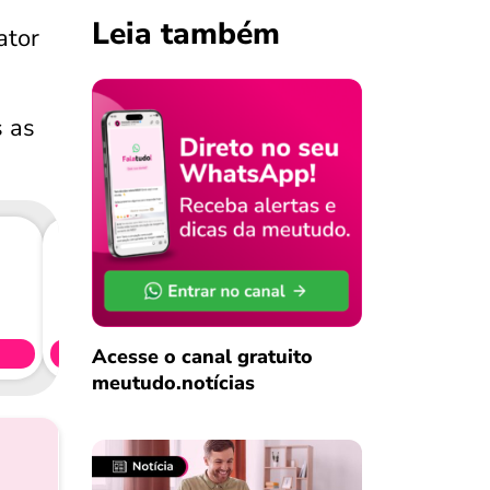
Leia também
ator
s as
Consig
CL
Acesse o canal gratuito
Simule 
meutudo.notícias