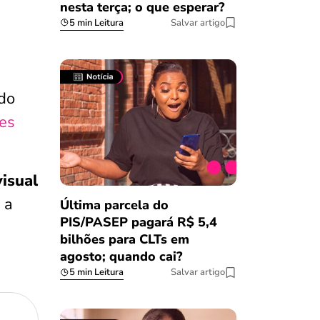
nesta terça; o que esperar?
5 min Leitura
Salvar artigo
do
es
visual
 a
Última parcela do
PIS/PASEP pagará R$ 5,4
bilhões para CLTs em
agosto; quando cai?
5 min Leitura
Salvar artigo