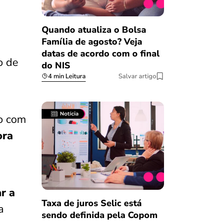
Quando atualiza o Bolsa
Família de agosto? Veja
datas de acordo com o final
o de
do NIS
4 min Leitura
Salvar artigo
do com
ora
r a
Taxa de juros Selic está
a
sendo definida pela Copom