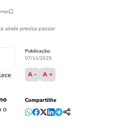
artigo
a ainda precisa passar
Publicação:
07/11/2025
A -
A +
lece
mo
Compartilhe
a o