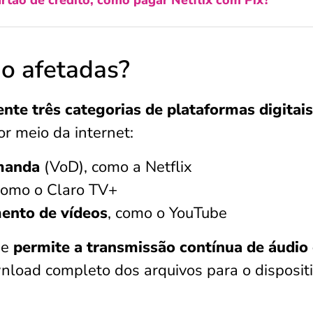
rtão de crédito, como pagar Netflix com Pix?
o afetadas?
nte três categorias de plataformas digitai
or meio da internet:
emanda
(VoD), como a Netflix
como o Claro TV+
ento de vídeos
, como o YouTube
ue
permite a transmissão contínua de áudio
nload completo dos arquivos para o disposit