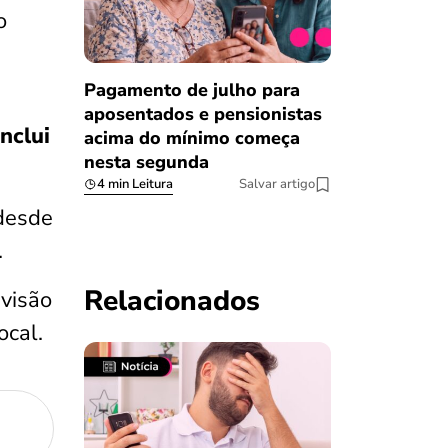
o
Pagamento de julho para
aposentados e pensionistas
nclui
acima do mínimo começa
nesta segunda
4 min Leitura
Salvar artigo
 desde
.
Relacionados
evisão
ocal.