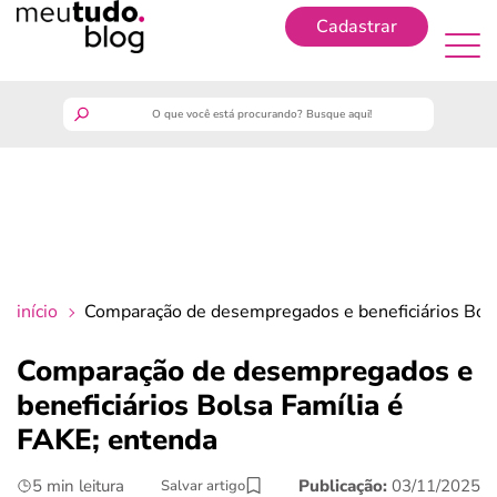
Cadastrar
Cadastrar
meutudo
guia do trabalhador
finanças
início
Comparação de desempregados e beneficiários Bols
benefícios
Comparação de desempregados e
beneficiários Bolsa Família é
crédito fácil
FAKE; entenda
últimas notícias
5 min leitura
Publicação:
03/11/2025
Salvar artigo