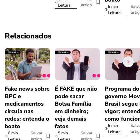
artigo
Leitura
5 min
Salv
arti
Leitura
Relacionados
Fake news sobre
É FAKE que não
Programa do
BPC e
pode sacar
governo Mov
medicamentos
Bolsa Família
Brasil segue
circula nas
em dinheiro;
vigor; enten
redes; entenda o
veja demais
como funcio
boato
fatos
6 min
Salv
arti
Leitura
6 min
5 min
Salvar
Salvar
artigo
artigo
Leitura
Leitura