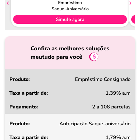
Empréstimo
Saque-Aniversário
Simule agora
Confira as melhores soluções
meutudo para você
Produto
Empréstimo Consignado
1,39% a.m
Taxa
2 a 108 parcelas
a
partir
Antecipação Saque-aniversário
de
1,79% a.m