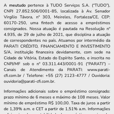
A
meutudo
pertence à TUDO Serviços S.A. (“TUDO”),
CNPJ 27.852.506/0001-85, localizada à Av. Senador
Virgílio Távora, nº 303, Meireles, Fortaleza/CE, CEP:
60170-250, uma fintech de acesso a empréstimos
consignados. Nossa atuação é pautada na Resolução nº
4.935, de 29 de julho de 2021, que disciplina a atuação
de correspondentes no país. Atuamos por intermédio da
PARATI CRÉDITO, FINANCIAMENTO E INVESTIMENTO
S/A, instituição financeira devidamente, com sede na
Cidade de Vitória, Estado do Espírito Santo, e inscrita no
CNPJ/MF sob o nº 03.311.443/0001-91 (“PARATI”) –
Canais de Atendimento da PARATI: www.parati-
cfi.com.br / Telefone: +55 (27) 2123-4777 / Ouvidoria:
ouvidoria@parati-cfi.com.br.
Informações adicionais sobre o empréstimo consignado:
prazo mínimo de 6 meses e máximo de 108 meses. Valor
mínimo de empréstimo R$ 100,00. Taxa de juros a partir
de 1,39% a.m. e CET a partir de 1,51% a.m. Informações