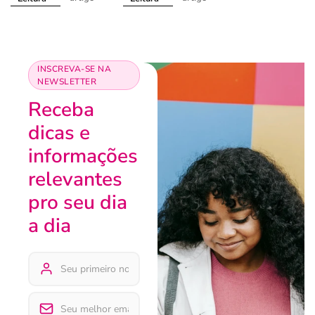
INSCREVA-SE NA
NEWSLETTER
Receba
dicas e
informações
relevantes
pro seu dia
a dia