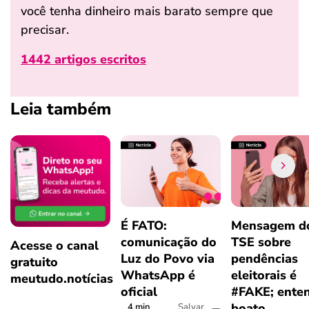
você tenha dinheiro mais barato sempre que
precisar.
1442 artigos escritos
Leia também
É FATO:
Mensagem d
comunicação do
TSE sobre
Acesse o canal
Luz do Povo via
pendências
gratuito
WhatsApp é
eleitorais é
meutudo.notícias
oficial
#FAKE; ente
boato
4 min
Salvar