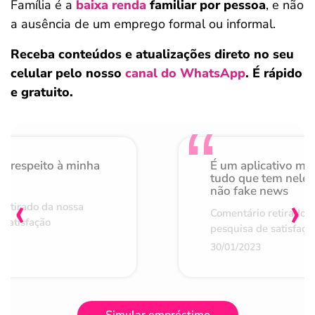
Família é a
baixa renda
familiar por pessoa
, e não
a ausência de um emprego formal ou informal.
Receba conteúdos e atualizações direto no seu
celular pelo nosso
canal do WhatsApp
. É rápido
e gratuito.
o respeito à minha
É um aplicativo mu
de
tudo que tem nele 
não fake news
‹
›
retirado da nossa
Comentário retirado 
 satisfação
pesquisa de satisfaçã
30/01/2023