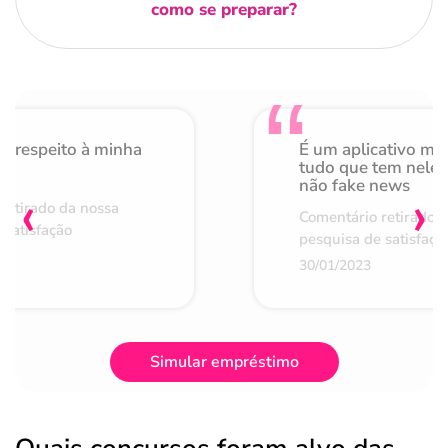
como se preparar?
o respeito à minha
É um aplicativo mu
de
tudo que tem nele 
não fake news
‹
›
retirado da nossa
Comentário retirado 
 satisfação
pesquisa de satisfaçã
30/01/2023
Simular empréstimo