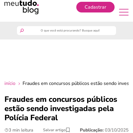
Cadastrar
Cadastrar
meutudo
guia do trabalhador
finanças
início
Fraudes em concursos públicos estão sendo investig
benefícios
Fraudes em concursos públicos
estão sendo investigadas pela
crédito fácil
Polícia Federal
últimas notícias
3 min leitura
Publicação:
03/10/2025
Salvar artigo