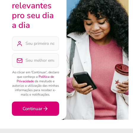
relevantes
pro seu dia
a dia
Ao clicar em 'Continuar', declaro
que conheço a
Política de
Privacidade
da meutudo e
autorizo a utilização das minhas
informações para receber e-
mails e notificações.
Continuar