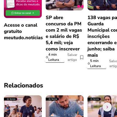
SP abre
138 vagas pa
concurso da PM
Guarda
Acesse o canal
com 2 mil vagas
Municipal c
gratuito
e salário de R$
inscrições
meutudo.notícias
5,4 mil; veja
encerrando 
como inscrever
junho; saiba
mais
4 min
Salvar
artigo
Leitura
5 min
Salv
arti
Leitura
Relacionados