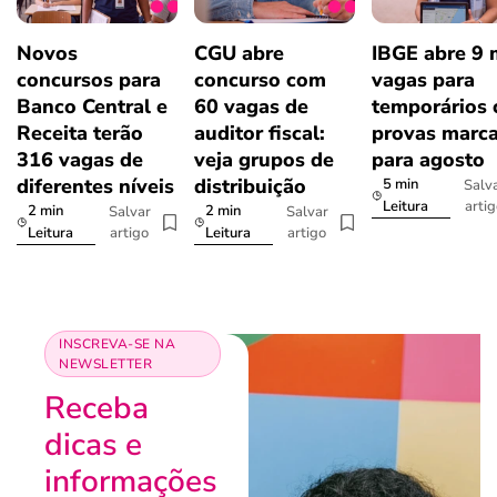
Novos
CGU abre
IBGE abre 9 
concursos para
concurso com
vagas para
Banco Central e
60 vagas de
temporários
Receita terão
auditor fiscal:
provas marc
316 vagas de
veja grupos de
para agosto
diferentes níveis
distribuição
5 min
Salv
arti
Leitura
2 min
2 min
Salvar
Salvar
artigo
artigo
Leitura
Leitura
INSCREVA-SE NA
NEWSLETTER
Receba
dicas e
informações