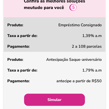
Confira as melhores soluções
meutudo para você
Produto
Empréstimo Consignado
1,39% a.m
Taxa
2 a 108 parcelas
a
partir
Antecipação Saque-aniversário
de
1,79% a.m
Pagamento
antecipe a partir de R$50
Simular