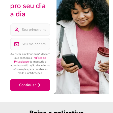
pro seu dia
a dia
Ao clicar em 'Continuar', declaro
que conheço a
Política de
Privacidade
da meutudo e
autorizo a utilização das minhas
informações para receber e-
mails e notificações.
Continuar