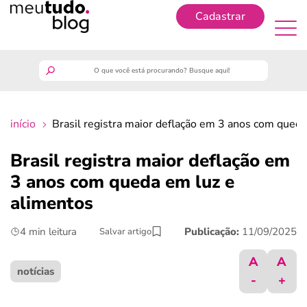
Cadastrar
Cadastrar
meutudo
início
Brasil registra maior deflação em 3 anos com queda
guia do trabalhador
Brasil registra maior deflação em
finanças
3 anos com queda em luz e
alimentos
benefícios
4 min leitura
Publicação:
11/09/2025
Salvar artigo
crédito fácil
A
A
notícias
-
+
últimas notícias