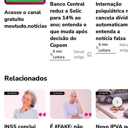
Banco Central
Internação
reduz a Selic
psiquiátrica 
Acesse o canal
para 14% ao
cancela dívi
gratuito
ano; entenda o
automaticam
meutudo.notícias
que muda após
entenda a
decisão do
notícia falsa
Copom
6 min
Salv
arti
Leitura
6 min
Salvar
artigo
Leitura
Relacionados
INSS conclui
É #FAKE: não
Novo IPVA p