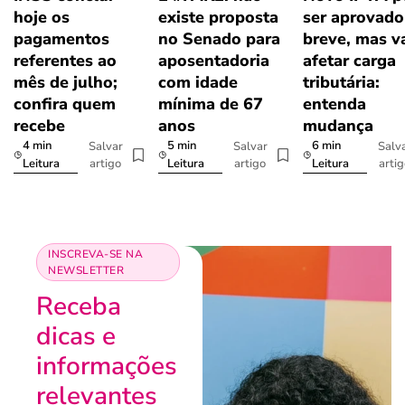
hoje os
existe proposta
ser aprovad
pagamentos
no Senado para
breve, mas v
referentes ao
aposentadoria
afetar carga
mês de julho;
com idade
tributária:
confira quem
mínima de 67
entenda
recebe
anos
mudança
4 min
5 min
6 min
Salvar
Salvar
Salv
artigo
artigo
arti
Leitura
Leitura
Leitura
INSCREVA-SE NA
NEWSLETTER
Receba
dicas e
informações
relevantes