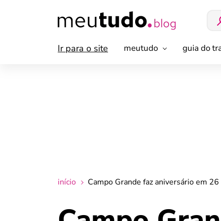
Ir para o site
meutudo
guia do t
início
Campo Grande faz aniversário em 26 d
Campo Grand