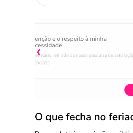
Atenção e o respeito à minha
‹
necessidade
Comentário retirado da nossa pesquisa de satisfaçã
07/03/2023
O que fecha no feri