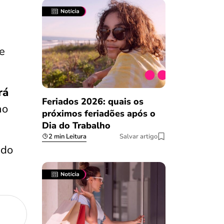
e
rá
Feriados 2026: quais os
no
próximos feriadões após o
Dia do Trabalho
2 min Leitura
Salvar artigo
ndo