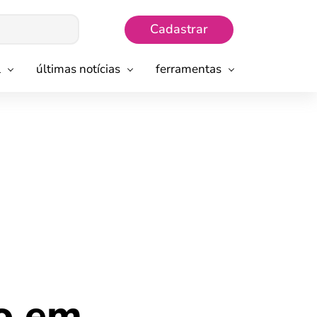
Cadastrar
l
últimas notícias
ferramentas
io em