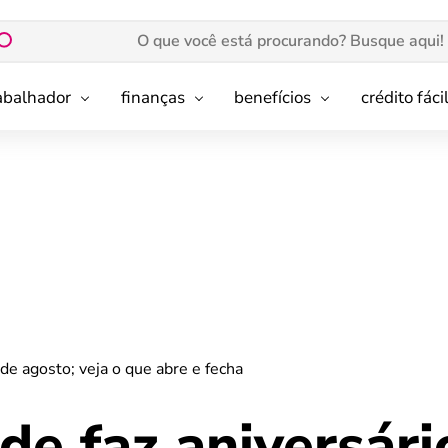
rabalhador
finanças
benefícios
crédito fáci
e agosto; veja o que abre e fecha
e faz aniversár