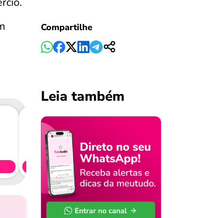
rcio.
om
Compartilhe
Leia também
Consig
CL
Simule 