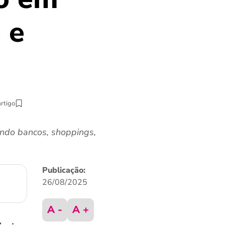
 e
artigo
indo bancos, shoppings,
Publicação:
26/08/2025
A -
A +