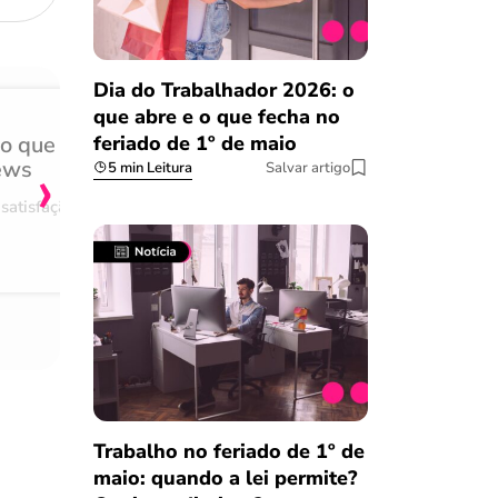
Dia do Trabalhador 2026: o
que abre e o que fecha no
feriado de 1º de maio
do que
Achei muito rápido, sem 
›
ews
burocracia
5 min Leitura
Salvar artigo
satisfação
Comentário retirado da nossa pes
08/03/2023
Trabalho no feriado de 1º de
maio: quando a lei permite?