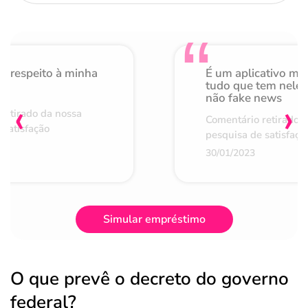
o respeito à minha
É um aplicativo mu
de
tudo que tem nele 
não fake news
‹
›
retirado da nossa
Comentário retirado 
 satisfação
pesquisa de satisfaçã
30/01/2023
Simular empréstimo
O que prevê o decreto do governo
federal?