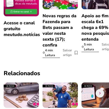
Novas regras da
Apoio ao fim
Fazenda para
escala 6x1
Acesse o canal
Bets passam a
chega a 69%
gratuito
valer nesta
nova pesquis
meutudo.notícias
sexta (17);
entenda
confira
5 min
Salv
arti
Leitura
4 min
Salvar
artigo
Leitura
Relacionados