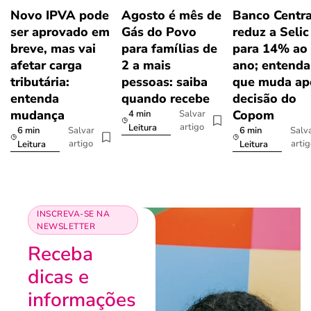
Novo IPVA pode
Agosto é mês de
Banco Centra
ser aprovado em
Gás do Povo
reduz a Selic
breve, mas vai
para famílias de
para 14% ao
afetar carga
2 a mais
ano; entenda
tributária:
pessoas: saiba
que muda ap
entenda
quando recebe
decisão do
mudança
Copom
4 min
Salvar
artigo
Leitura
6 min
6 min
Salvar
Salv
artigo
arti
Leitura
Leitura
INSCREVA-SE NA
NEWSLETTER
Receba
dicas e
informações