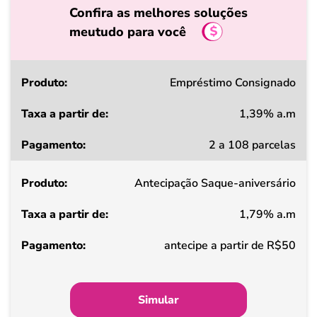
Confira as melhores soluções
meutudo para você
Produto
Empréstimo Consignado
1,39% a.m
Taxa
2 a 108 parcelas
a
partir
Antecipação Saque-aniversário
de
1,79% a.m
Pagamento
antecipe a partir de R$50
Simular