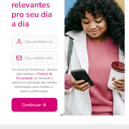
relevantes
pro seu dia
a dia
Ao clicar em 'Continuar', declaro
que conheço a
Política de
Privacidade
da meutudo e
autorizo a utilização das minhas
informações para receber e-
mails e notificações.
Continuar