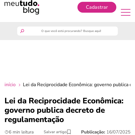
Cadastrar
Cadastrar
meutudo
guia do trabalhador
finanças
início
Lei da Reciprocidade Econômica: governo publica d
benefícios
Lei da Reciprocidade Econômica:
governo publica decreto de
crédito fácil
regulamentação
últimas notícias
6 min leitura
Publicação:
16/07/2025
Salvar artigo