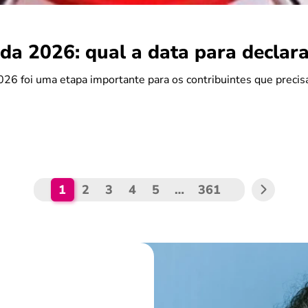
da 2026: qual a data para declara
26 foi uma etapa importante para os contribuintes que preci
1
2
3
4
5
…
361