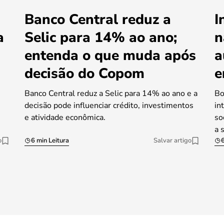
Banco Central reduz a
I
a
Selic para 14% ao ano;
n
entenda o que muda após
a
decisão do Copom
e
Banco Central reduz a Selic para 14% ao ano e a
Bo
decisão pode influenciar crédito, investimentos
in
e atividade econômica.
so
a 
o
6 min Leitura
Salvar artigo
6