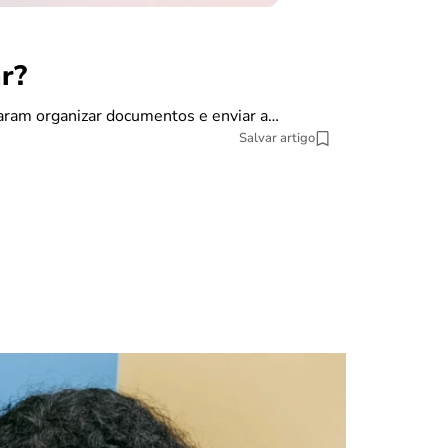
r?
finanças
Como dec
saram organizar documentos e enviar a…
Salvar artigo
A declaração do
pesquisa datat
10 min Leitura