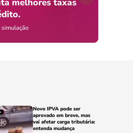
ta melhores taxas
que e
 com o celular?
édito.
preci
ticia Jordão
 simulação
Conheça
Novo IPVA pode ser
aprovado em breve, mas
vai afetar carga tributária:
entenda mudança