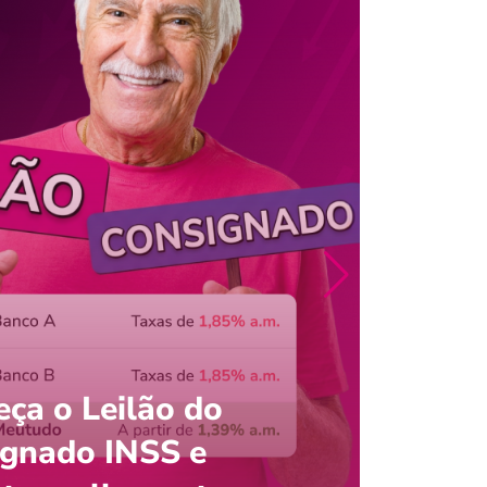
ça o Leilão do
ignado INSS e
Entre
onsultar saldo do FGTS pelo C