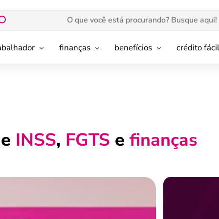
rabalhador
finanças
benefícios
crédito fáci
de
INSS
,
FGTS
e
finanças