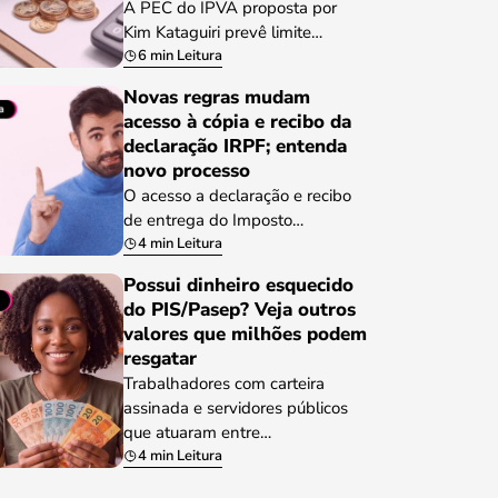
A PEC do IPVA proposta por
Kim Kataguiri prevê limite…
6 min Leitura
Novas regras mudam
acesso à cópia e recibo da
declaração IRPF; entenda
novo processo
O acesso a declaração e recibo
de entrega do Imposto…
4 min Leitura
Possui dinheiro esquecido
do PIS/Pasep? Veja outros
valores que milhões podem
resgatar
Trabalhadores com carteira
assinada e servidores públicos
que atuaram entre…
4 min Leitura