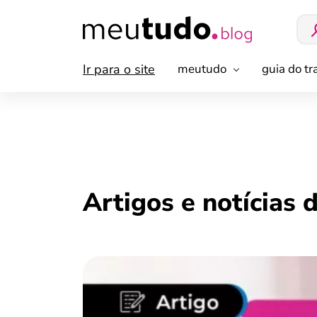
Ir para o site
meutudo
guia do t
Artigos e notícias 