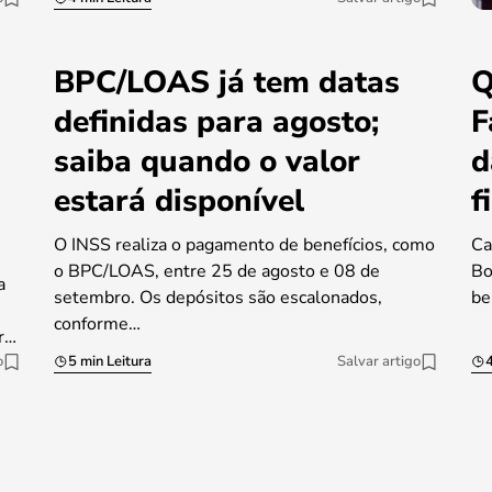
BPC/LOAS já tem datas
Q
definidas para agosto;
F
saiba quando o valor
d
estará disponível
f
O INSS realiza o pagamento de benefícios, como
Ca
o BPC/LOAS, entre 25 de agosto e 08 de
Bo
a
setembro. Os depósitos são escalonados,
be
conforme…
r…
o
5 min Leitura
Salvar artigo
4