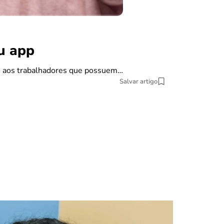
benefícios
Carta de
ou app
Se você pretende
do aos trabalhadores que possuem…
9 min Leitura
Salvar artigo