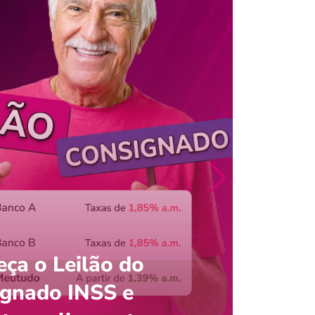
ça o Leilão do
ignado INSS e
Entre
onsultar saldo do FGTS pelo C