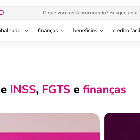
rabalhador
finanças
benefícios
crédito fáci
de
INSS
,
FGTS
e
finanças