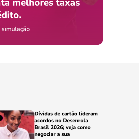
ta melhores taxas
que e
 com o celular?
édito.
preci
icia Jordão
 simulação
Conheça
Dívidas de cartão lideram
acordos no Desenrola
Brasil 2026; veja como
negociar a sua