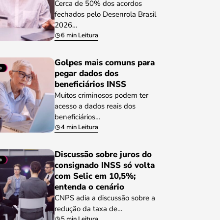
Cerca de 50% dos acordos
fechados pelo Desenrola Brasil
2026…
6 min Leitura
Golpes mais comuns para
pegar dados dos
beneficiários INSS
Muitos criminosos podem ter
acesso a dados reais dos
beneficiários…
4 min Leitura
Discussão sobre juros do
consignado INSS só volta
com Selic em 10,5%;
entenda o cenário
CNPS adia a discussão sobre a
redução da taxa de…
5 min Leitura