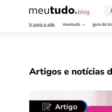
Ir para o site
meutudo
guia do t
Artigos e notícias 