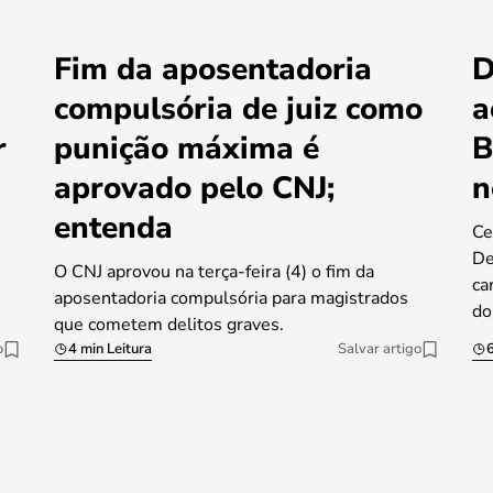
Fim da aposentadoria
D
compulsória de juiz como
a
r
punição máxima é
B
aprovado pelo CNJ;
n
entenda
Ce
De
O CNJ aprovou na terça-feira (4) o fim da
ca
aposentadoria compulsória para magistrados
do
que cometem delitos graves.
o
4 min Leitura
Salvar artigo
6