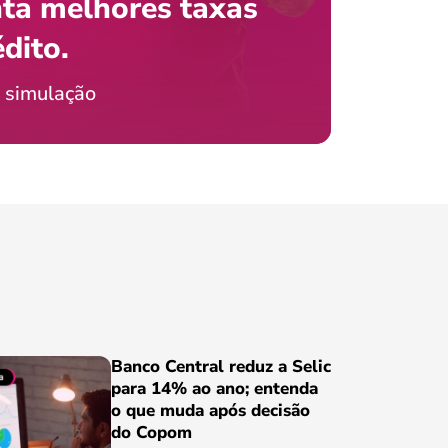
ta melhores taxas
que e
 com o celular?
édito.
preci
ticia Jordão
 simulação
Conheça
Banco Central reduz a Selic
para 14% ao ano; entenda
o que muda após decisão
do Copom