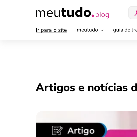
Ir para o site
meutudo
guia do t
Artigos e notícias 