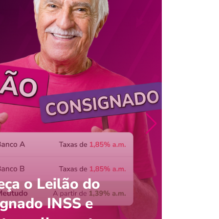
ça o Leilão do
ignado INSS e
Entre
onsultar saldo do FGTS pelo C