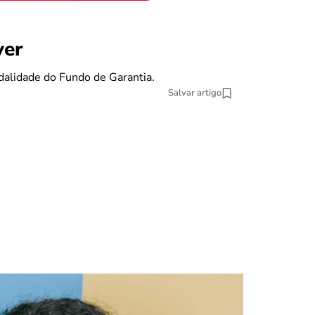
benefícios
ver
Se eu pe
dalidade do Fundo de Garantia.
O Fundo de Gara
Salvar artigo
13 min Leitura