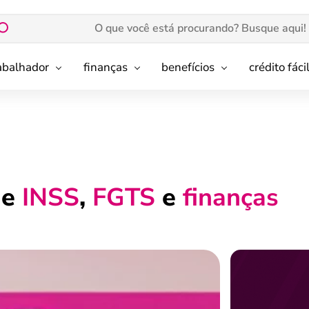
rabalhador
finanças
benefícios
crédito fáci
de
INSS
,
FGTS
e
finanças