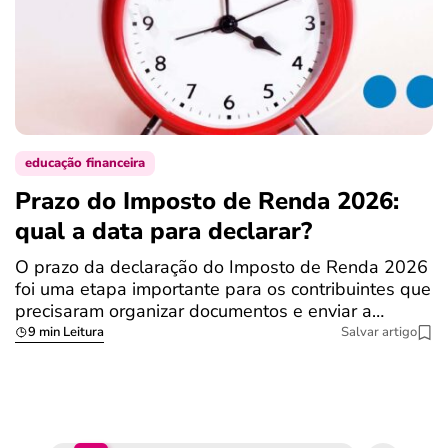
educação financeira
Prazo do Imposto de Renda 2026:
C
qual a data para declarar?
r
R
O prazo da declaração do Imposto de Renda 2026
foi uma etapa importante para os contribuintes que
A
precisaram organizar documentos e enviar a…
m
9 min Leitura
Salvar artigo
q
S