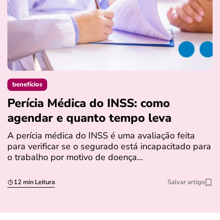
benefícios
Perícia Médica do INSS: como
D
agendar e quanto tempo leva
a
s
A perícia médica do INSS é uma avaliação feita
para verificar se o segurado está incapacitado para
O
o trabalho por motivo de doença…
I
q
12 min Leitura
Salvar artigo