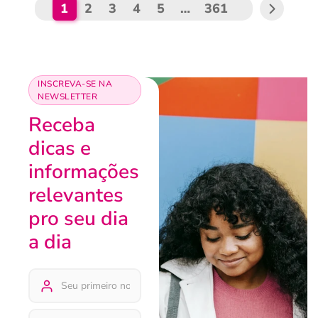
1
2
3
4
5
…
361
INSCREVA-SE NA
NEWSLETTER
Receba
dicas e
informações
relevantes
pro seu dia
a dia