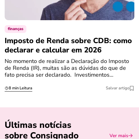
finanças
Imposto de Renda sobre CDB: como
N
declarar e calcular em 2026
a
No momento de realizar a Declaração do Imposto
T
de Renda (IR), muitas são as dúvidas do que de
c
fato precisa ser declarado. Investimentos…
c
8 min Leitura
Salvar artigo
Últimas notícias
sobre Consignado
Ver mais