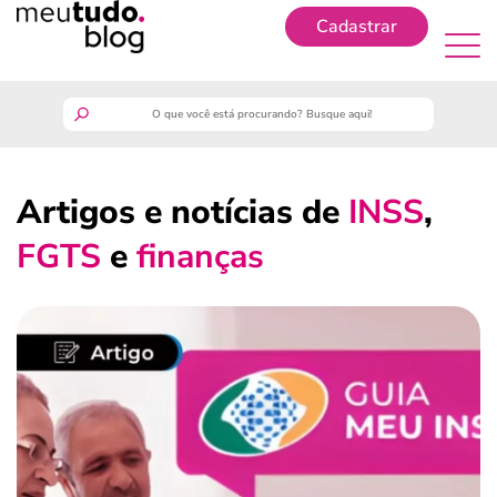
Cadastrar
Cadastrar
meutudo
Artigos e notícias de
INSS
,
guia do trabalhador
FGTS
e
finanças
finanças
benefícios
crédito fácil
últimas notícias