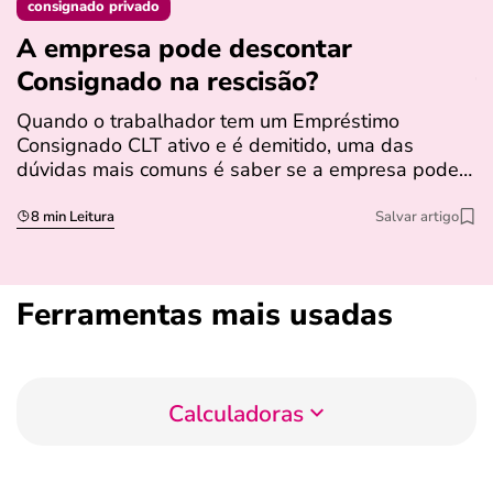
consignado privado
A empresa pode descontar
N
Consignado na rescisão​?
t
Quando o trabalhador tem um Empréstimo
N
Consignado CLT ativo e é demitido, uma das
l
dúvidas mais comuns é saber se a empresa pode…
e
s
8 min Leitura
Salvar artigo
Ferramentas mais usadas
Calculadoras