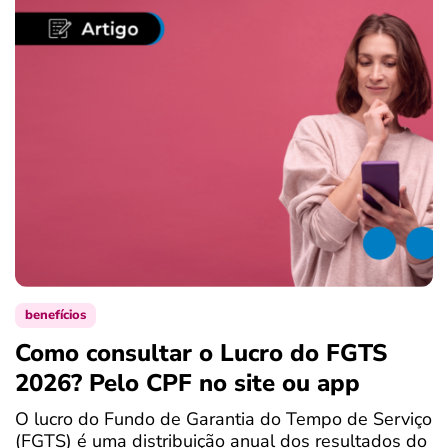
benefícios
Como consultar o Lucro do FGTS
C
2026? Pelo CPF no site ou app
P
O lucro do Fundo de Garantia do Tempo de Serviço
S
(FGTS) é uma distribuição anual dos resultados do
d