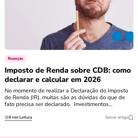
finanças
Imposto de Renda sobre CDB: como
N
declarar e calcular em 2026
a
No momento de realizar a Declaração do Imposto
T
de Renda (IR), muitas são as dúvidas do que de
c
fato precisa ser declarado. Investimentos…
c
8 min Leitura
Salvar artigo