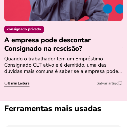
consignado privado
A empresa pode descontar
N
Consignado na rescisão​?
t
Quando o trabalhador tem um Empréstimo
N
Consignado CLT ativo e é demitido, uma das
l
dúvidas mais comuns é saber se a empresa pode…
e
s
8 min Leitura
Salvar artigo
Ferramentas mais usadas