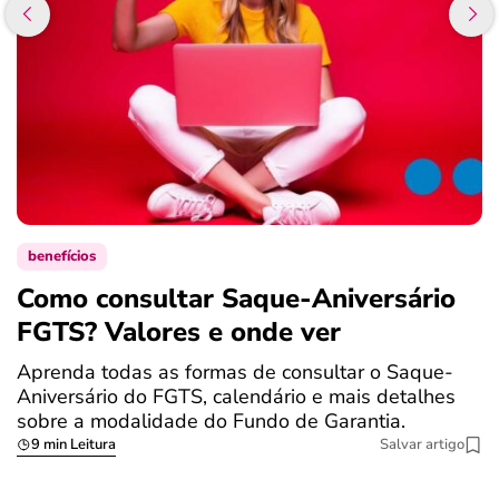
benefícios
Como consultar Saque-Aniversário
S
FGTS? Valores e onde ver
a
Aprenda todas as formas de consultar o Saque-
O
Aniversário do FGTS, calendário e mais detalhes
é
sobre a modalidade do Fundo de Garantia.
a
9 min Leitura
Salvar artigo