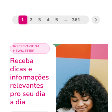
1
2
3
4
5
…
361
INSCREVA-SE NA
NEWSLETTER
Receba
dicas e
informações
relevantes
pro seu dia
a dia