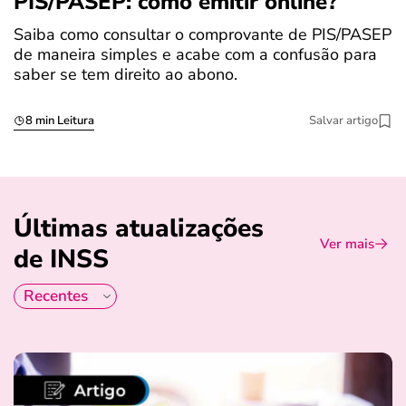
PIS/PASEP: como emitir online?
c
Saiba como consultar o comprovante de PIS/PASEP
O
de maneira simples e acabe com a confusão para
é
saber se tem direito ao abono.
u
8 min Leitura
Salvar artigo
Últimas atualizações
Ver mais
de INSS