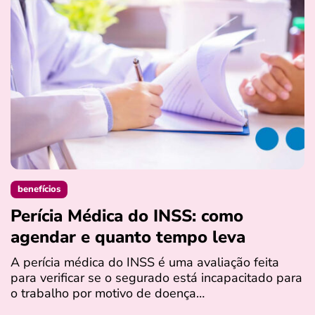
benefícios
Perícia Médica do INSS: como
D
agendar e quanto tempo leva
a
s
A perícia médica do INSS é uma avaliação feita
para verificar se o segurado está incapacitado para
O
o trabalho por motivo de doença…
I
q