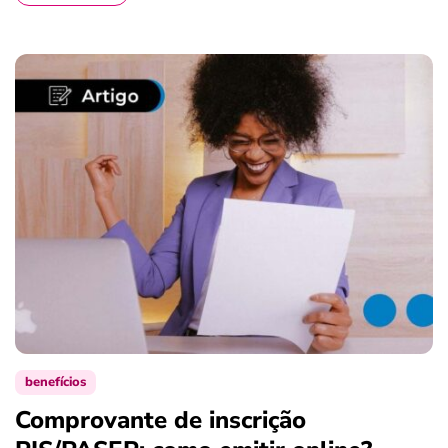
benefícios
Comprovante de inscrição
S