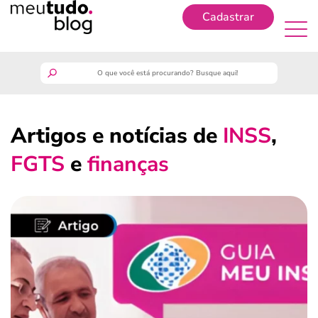
Cadastrar
Cadastrar
meutudo
Artigos e notícias de
INSS
,
guia do trabalhador
FGTS
e
finanças
finanças
benefícios
crédito fácil
últimas notícias