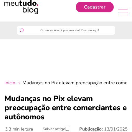
Cadastrar
Cadastrar
meutudo
guia do trabalhador
finanças
início
Mudanças no Pix elevam preocupação entre comerc
benefícios
Mudanças no Pix elevam
preocupação entre comerciantes e
crédito fácil
autônomos
últimas notícias
3 min leitura
Publicação:
13/01/2025
Salvar artigo