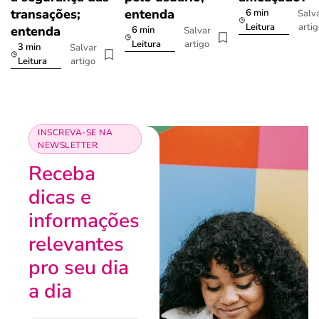
transações;
entenda
6 min
Salv
arti
Leitura
entenda
6 min
Salvar
artigo
Leitura
3 min
Salvar
artigo
Leitura
INSCREVA-SE NA
NEWSLETTER
Receba
dicas e
informações
relevantes
pro seu dia
a dia