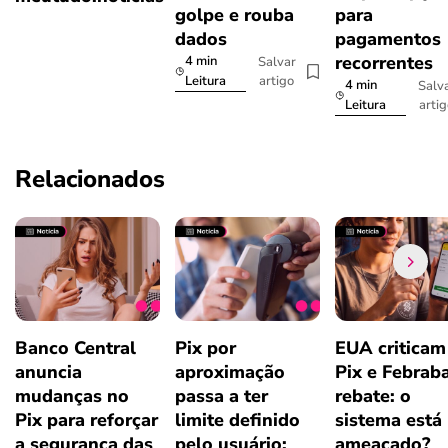
golpe e rouba
para
dados
pagamentos
recorrentes
4 min
Salvar
artigo
Leitura
4 min
Salv
arti
Leitura
Relacionados
Banco Central
Pix por
EUA criticam
anuncia
aproximação
Pix e Febrab
mudanças no
passa a ter
rebate: o
Pix para reforçar
limite definido
sistema está
a segurança das
pelo usuário;
ameaçado?