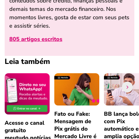
conteúdos sobre crédito, finanças pessoais e
demais temas do mercado financeiro. Nos
momentos livres, gosta de estar com seus pets
e assistir séries.
805 artigos escritos
Leia também
Fato ou Fake:
BB lança bol
Mensagem de
com Pix
Acesse o canal
Pix grátis do
automático e
gratuito
Mercado Livre é
amplia opçã
meutudo.notícias