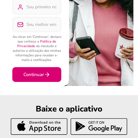
Ao clicar em 'Continuar', declaro
que conheço a
Política de
Privacidade
da meutudo e
autorizo a utilização das minhas
informações para receber e-
mails e notificações.
Continuar
Baixe o aplicativo