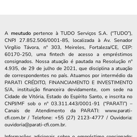
A
meutudo
pertence à TUDO Serviços S.A. (“TUDO”),
CNPJ 27.852.506/0001-85, localizada à Av. Senador
Virgílio Távora, nº 303, Meireles, Fortaleza/CE, CEP:
60170-250, uma fintech de acesso a empréstimos
consignados. Nossa atuação é pautada na Resolução nº
4.935, de 29 de julho de 2021, que disciplina a atuação
de correspondentes no país. Atuamos por intermédio da
PARATI CRÉDITO, FINANCIAMENTO E INVESTIMENTO
S/A, instituição financeira devidamente, com sede na
Cidade de Vitória, Estado do Espírito Santo, e inscrita no
CNPJ/MF sob o nº 03.311.443/0001-91 (“PARATI”) –
Canais de Atendimento da PARATI: www.parati-
cfi.com.br / Telefone: +55 (27) 2123-4777 / Ouvidoria:
ouvidoria@parati-cfi.com.br.
Informações adicionais sobre o empréstimo consignado: