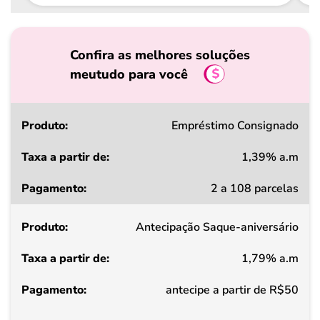
Confira as melhores soluções
meutudo para você
Produto
Empréstimo Consignado
1,39% a.m
Taxa
2 a 108 parcelas
a
partir
Antecipação Saque-aniversário
de
1,79% a.m
Pagamento
antecipe a partir de R$50