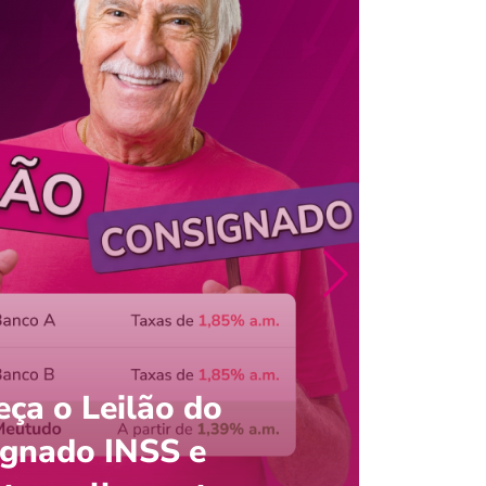
ça o Leilão do
ignado INSS e
Entre
onsultar saldo do FGTS pelo C