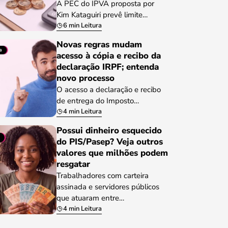
A PEC do IPVA proposta por
Kim Kataguiri prevê limite…
6 min Leitura
Novas regras mudam
acesso à cópia e recibo da
declaração IRPF; entenda
novo processo
O acesso a declaração e recibo
de entrega do Imposto…
4 min Leitura
Possui dinheiro esquecido
do PIS/Pasep? Veja outros
valores que milhões podem
resgatar
Trabalhadores com carteira
assinada e servidores públicos
que atuaram entre…
4 min Leitura