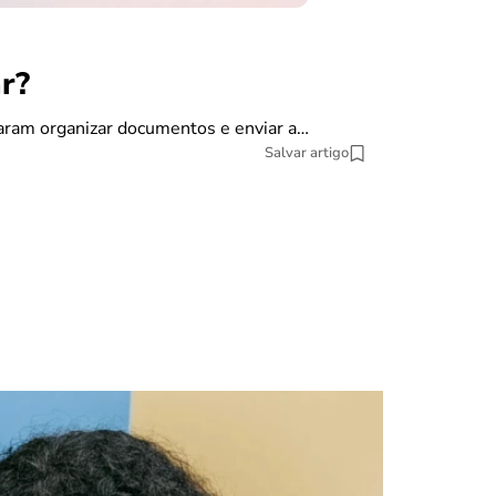
r?
finanças
Como dec
saram organizar documentos e enviar a…
Salvar artigo
A declaração do
pesquisa datat
10 min Leitura