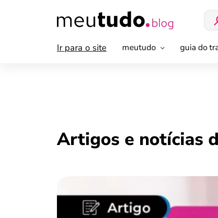
Ir para o site
meutudo
guia do t
Artigos e notícias 