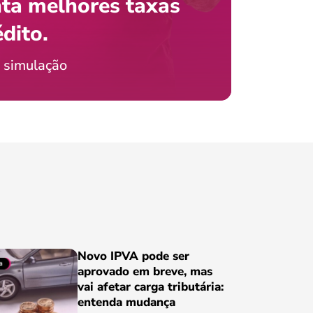
ta melhores taxas
que e
 com o celular?
édito.
preci
ticia Jordão
 simulação
Conheça
Novo IPVA pode ser
aprovado em breve, mas
vai afetar carga tributária:
entenda mudança