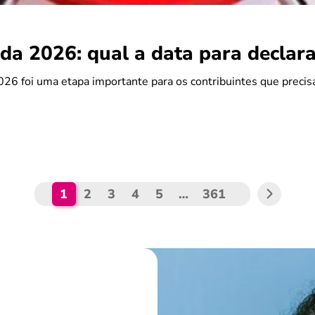
da 2026: qual a data para declara
26 foi uma etapa importante para os contribuintes que preci
1
2
3
4
5
…
361