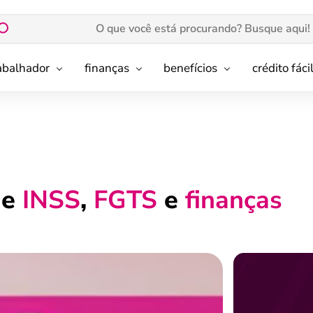
rabalhador
finanças
benefícios
crédito fáci
de
INSS
,
FGTS
e
finanças