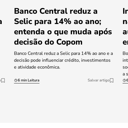
Banco Central reduz a
I
a
Selic para 14% ao ano;
n
entenda o que muda após
a
decisão do Copom
e
Banco Central reduz a Selic para 14% ao ano e a
Bo
decisão pode influenciar crédito, investimentos
in
e atividade econômica.
so
a 
o
6 min Leitura
Salvar artigo
6