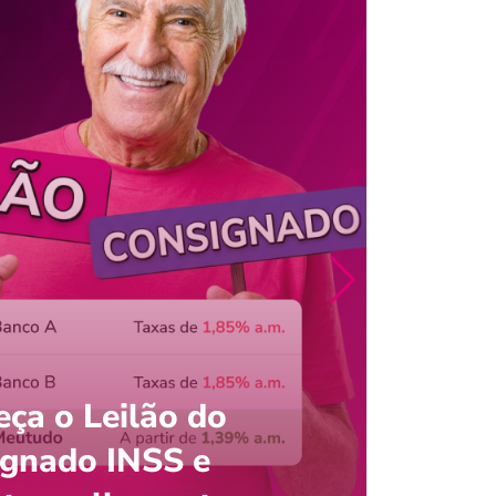
ça o Leilão do
ignado INSS e
Entre
onsultar saldo do FGTS pelo C