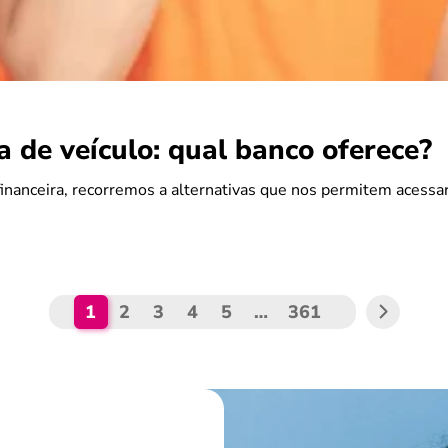
 de veículo: qual banco oferece?
nanceira, recorremos a alternativas que nos permitem acessar
1
2
3
4
5
…
361