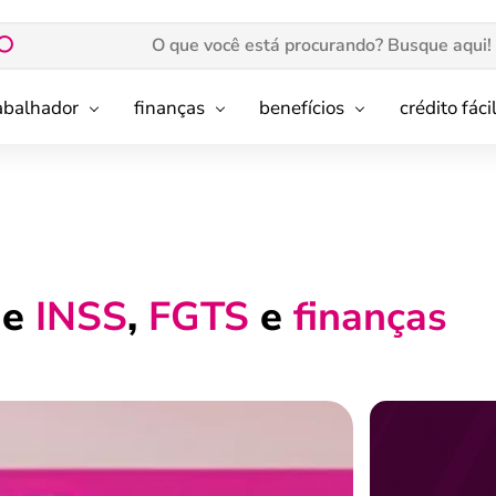
rabalhador
finanças
benefícios
crédito fáci
de
INSS
,
FGTS
e
finanças