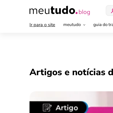
Ir para o site
meutudo
guia do t
Artigos e notícias 