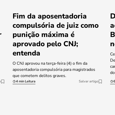
Fim da aposentadoria
D
compulsória de juiz como
a
r
punição máxima é
B
aprovado pelo CNJ;
n
entenda
Ce
De
O CNJ aprovou na terça-feira (4) o fim da
ca
aposentadoria compulsória para magistrados
do
que cometem delitos graves.
o
4 min Leitura
Salvar artigo
6