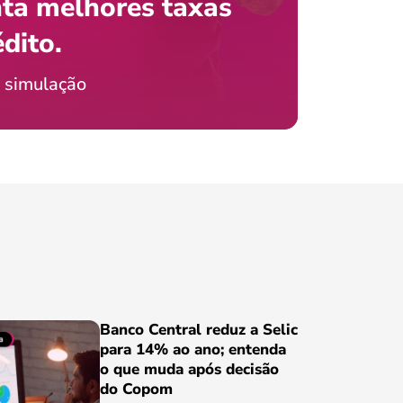
ta melhores taxas
que e
 com o celular?
édito.
preci
ticia Jordão
 simulação
Conheça
Banco Central reduz a Selic
para 14% ao ano; entenda
o que muda após decisão
do Copom