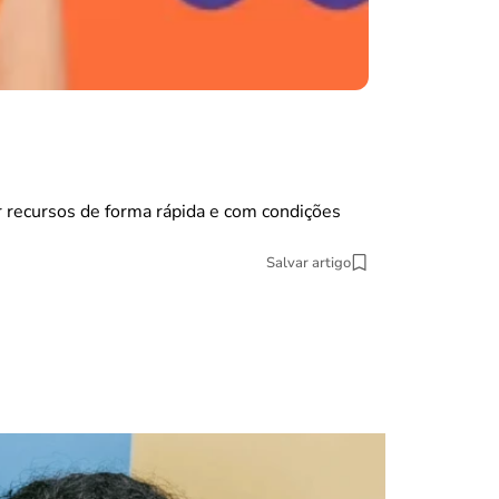
guia do trabalha
Remunera
Você que está d
 recursos de forma rápida e com condições
11 min Leitura
Salvar artigo