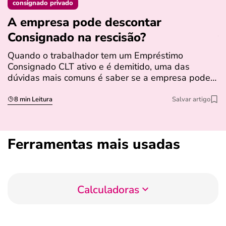
consignado privado
A empresa pode descontar
N
Consignado na rescisão​?
t
Quando o trabalhador tem um Empréstimo
N
Consignado CLT ativo e é demitido, uma das
l
dúvidas mais comuns é saber se a empresa pode…
e
s
8 min Leitura
Salvar artigo
Ferramentas mais usadas
Calculadoras