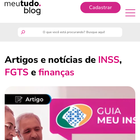
Cadastrar
Cadastrar
meutudo
Artigos e notícias de
INSS
,
guia do trabalhador
FGTS
e
finanças
finanças
benefícios
crédito fácil
últimas notícias