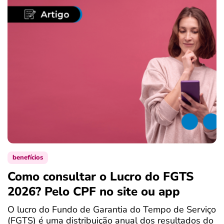
benefícios
Como consultar o Lucro do FGTS
C
2026? Pelo CPF no site ou app
P
O lucro do Fundo de Garantia do Tempo de Serviço
S
(FGTS) é uma distribuição anual dos resultados do
d