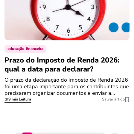
educação financeira
Prazo do Imposto de Renda 2026:
C
qual a data para declarar?
r
R
O prazo da declaração do Imposto de Renda 2026
foi uma etapa importante para os contribuintes que
A
precisaram organizar documentos e enviar a…
m
9 min Leitura
Salvar artigo
q
S