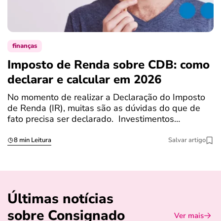
finanças
Imposto de Renda sobre CDB: como
N
declarar e calcular em 2026
a
No momento de realizar a Declaração do Imposto
T
de Renda (IR), muitas são as dúvidas do que de
c
fato precisa ser declarado. Investimentos…
c
8 min Leitura
Salvar artigo
Últimas notícias
sobre Consignado
Ver mais