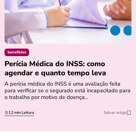
benefícios
Perícia Médica do INSS: como
D
agendar e quanto tempo leva
a
s
A perícia médica do INSS é uma avaliação feita
para verificar se o segurado está incapacitado para
O
o trabalho por motivo de doença…
I
q
12 min Leitura
Salvar artigo