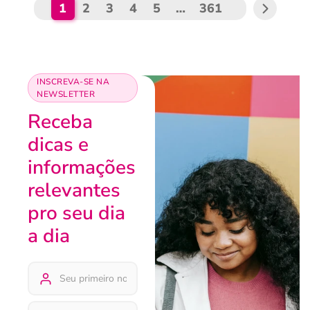
1
2
3
4
5
…
361
INSCREVA-SE NA
NEWSLETTER
Receba
dicas e
informações
relevantes
pro seu dia
a dia