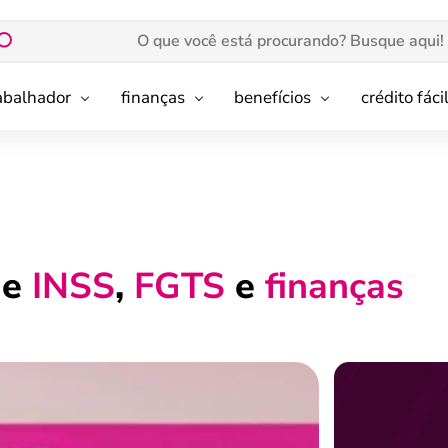
rabalhador
finanças
benefícios
crédito fáci
de
INSS
,
FGTS
e
finanças