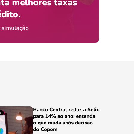
ta melhores taxas
que e
 com o celular?
édito.
preci
ticia Jordão
 simulação
Conheça
Banco Central reduz a Selic
para 14% ao ano; entenda
o que muda após decisão
do Copom