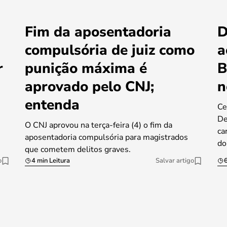
Fim da aposentadoria
D
compulsória de juiz como
a
r
punição máxima é
B
aprovado pelo CNJ;
n
entenda
Ce
De
O CNJ aprovou na terça-feira (4) o fim da
ca
aposentadoria compulsória para magistrados
do
que cometem delitos graves.
o
4 min Leitura
Salvar artigo
6