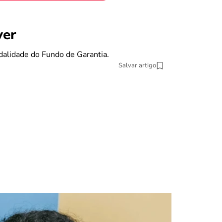
benefícios
ver
Se eu pe
dalidade do Fundo de Garantia.
O Fundo de Gara
Salvar artigo
13 min Leitura