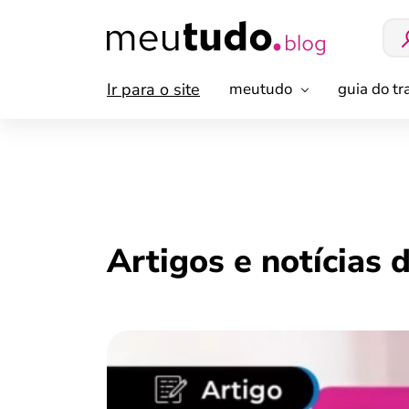
Ir para o site
meutudo
guia do t
Artigos e notícias 