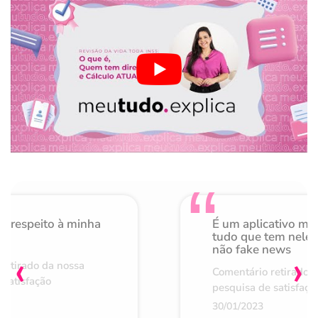
o respeito à minha
É um aplicativo mu
de
tudo que tem nele 
não fake news
‹
›
retirado da nossa
Comentário retirado 
 satisfação
pesquisa de satisfaçã
30/01/2023