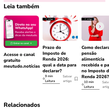
Leia também
Prazo do
Como declar
Imposto de
pensão
Acesse o canal
Renda 2026:
alimentícia
gratuito
qual a data para
recebida e p
meutudo.notícias
declarar?
no Imposto 
Renda 2026
9 min
Salvar
artigo
Leitura
10 min
Salv
arti
Leitura
Relacionados