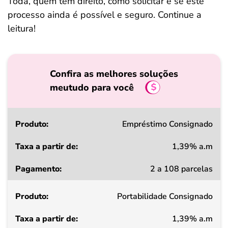
Toda, quem tem direito, como solicitar e se este
processo ainda é possível e seguro. Continue a
leitura!
Confira as melhores soluções
meutudo para você
Produto
Empréstimo Consignado
1,39% a.m
Taxa
2 a 108 parcelas
a
partir
Portabilidade Consignado
de
1,39% a.m