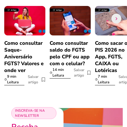
Como consultar
Como consultar
Como sacar 
Saque-
saldo do FGTS
PIS 2026 no
Aniversário
pelo CPF ou app
App, FGTS,
FGTS? Valores e
com o celular?
CAIXA ou
onde ver
Lotéricas
14 min
Salvar
artigo
Leitura
9 min
7 min
Salvar
Salv
artigo
arti
Leitura
Leitura
INSCREVA-SE NA
NEWSLETTER