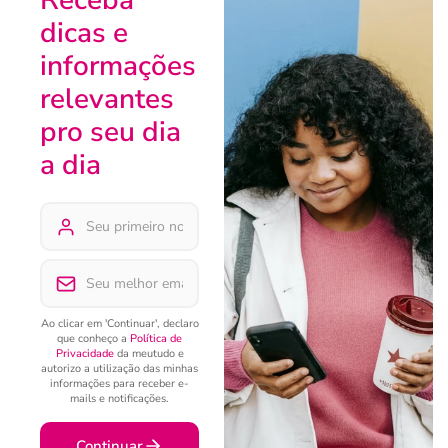
Receba
dicas e
informações
relevantes
pro seu dia
a dia
Ao clicar em 'Continuar', declaro
que conheço a
Política de
Privacidade
da meutudo e
autorizo a utilização das minhas
informações para receber e-
mails e notificações.
Continuar