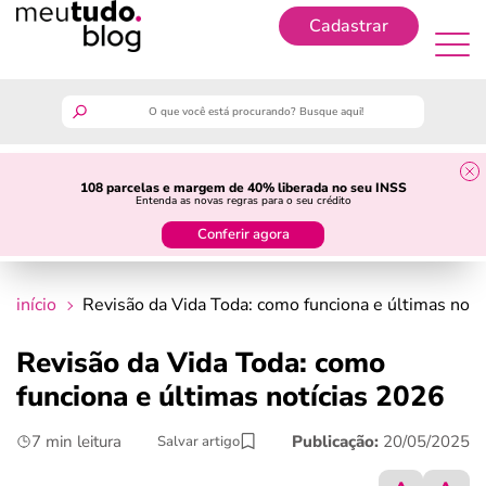
Cadastrar
Cadastrar
meutudo
108 parcelas e margem de 40% liberada no seu INSS
Entenda as novas regras para o seu crédito
guia do trabalhador
Conferir agora
finanças
início
Revisão da Vida Toda: como funciona e últimas notí
benefícios
Revisão da Vida Toda: como
funciona e últimas notícias 2026
crédito fácil
7 min leitura
Publicação:
20/05/2025
Salvar artigo
últimas notícias