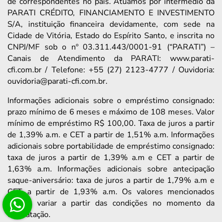
de correspondentes no país. Atuamos por intermédio da
PARATI CRÉDITO, FINANCIAMENTO E INVESTIMENTO
S/A, instituição financeira devidamente, com sede na
Cidade de Vitória, Estado do Espírito Santo, e inscrita no
CNPJ/MF sob o nº 03.311.443/0001-91 (“PARATI”) –
Canais de Atendimento da PARATI: www.parati-
cfi.com.br / Telefone: +55 (27) 2123-4777 / Ouvidoria:
ouvidoria@parati-cfi.com.br.
Informações adicionais sobre o empréstimo consignado:
prazo mínimo de 6 meses e máximo de 108 meses. Valor
mínimo de empréstimo R$ 100,00. Taxa de juros a partir
de 1,39% a.m. e CET a partir de 1,51% a.m. Informações
adicionais sobre portabilidade de empréstimo consignado:
taxa de juros a partir de 1,39% a.m e CET a partir de
1,63% a.m. Informações adicionais sobre antecipação
saque-aniversário: taxa de juros a partir de 1,79% a.m e
CET a partir de 1,93% a.m. Os valores mencionados
podem variar a partir das condições no momento da
contratação.