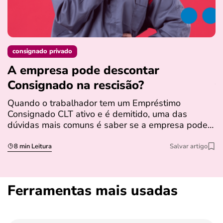
consignado privado
A empresa pode descontar
N
Consignado na rescisão​?
t
Quando o trabalhador tem um Empréstimo
N
Consignado CLT ativo e é demitido, uma das
l
dúvidas mais comuns é saber se a empresa pode…
e
s
8 min Leitura
Salvar artigo
Ferramentas mais usadas