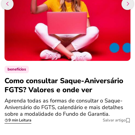
benefícios
Como consultar Saque-Aniversário
S
FGTS? Valores e onde ver
a
Aprenda todas as formas de consultar o Saque-
O
Aniversário do FGTS, calendário e mais detalhes
é
sobre a modalidade do Fundo de Garantia.
a
9 min Leitura
Salvar artigo