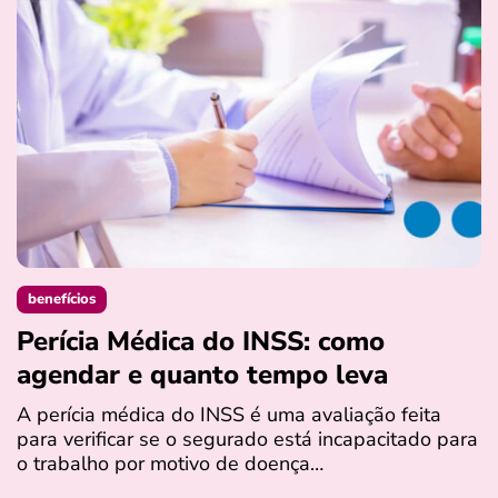
benefícios
Perícia Médica do INSS: como
D
agendar e quanto tempo leva
a
s
A perícia médica do INSS é uma avaliação feita
para verificar se o segurado está incapacitado para
O
o trabalho por motivo de doença…
I
q