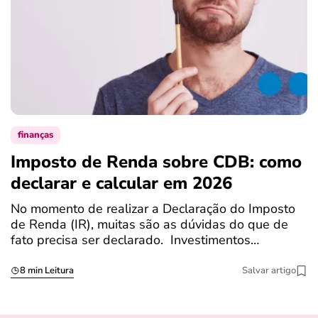
finanças
Imposto de Renda sobre CDB: como
N
declarar e calcular em 2026
a
No momento de realizar a Declaração do Imposto
T
de Renda (IR), muitas são as dúvidas do que de
c
fato precisa ser declarado. Investimentos…
c
8 min Leitura
Salvar artigo