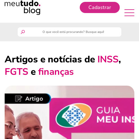
Cadastrar
Cadastrar
meutudo
Artigos e notícias de
INSS
,
guia do trabalhador
FGTS
e
finanças
finanças
benefícios
crédito fácil
últimas notícias