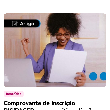
benefícios
Comprovante de inscrição
S