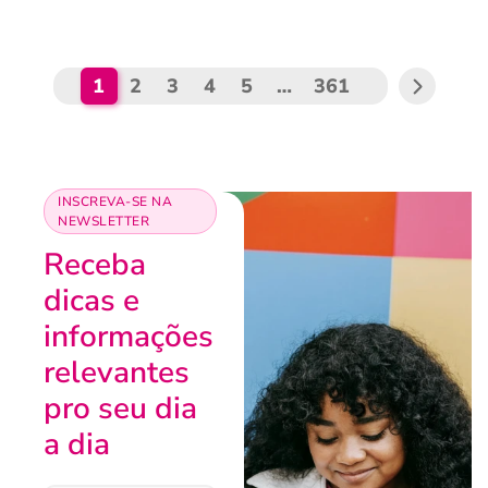
1
2
3
4
5
…
361
INSCREVA-SE NA
NEWSLETTER
Receba
dicas e
informações
relevantes
pro seu dia
a dia