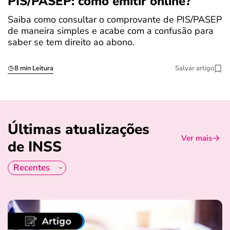
PIS/PASEP: como emitir online?
c
Saiba como consultar o comprovante de PIS/PASEP
O
de maneira simples e acabe com a confusão para
é
saber se tem direito ao abono.
u
8 min Leitura
Salvar artigo
Últimas atualizações
Ver mais
de INSS