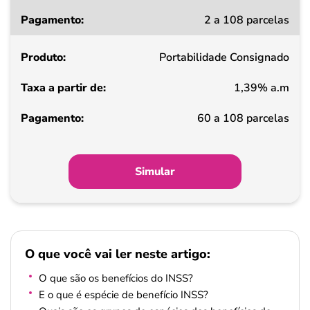
Taxa
2 a 108 parcelas
a
partir
Portabilidade Consignado
de
1,39% a.m
Pagamento
60 a 108 parcelas
Simular
O que você vai ler neste artigo:
O que são os benefícios do INSS?
E o que é espécie de benefício INSS?