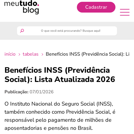
Cadastrar
Cadastrar
meutudo
início
tabelas
Benefícios INSS (Previdência Social): Li
guia do trabalhador
Benefícios INSS (Previdência
finanças
Social): Lista Atualizada 2026
Publicação:
07/01/2026
benefícios
O Instituto Nacional do Seguro Social (INSS),
crédito fácil
também conhecido como Previdência Social, é
responsável pelo pagamento de milhões de
últimas notícias
aposentadorias e pensões no Brasil.