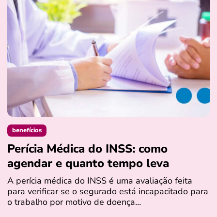
benefícios
Perícia Médica do INSS: como
D
agendar e quanto tempo leva
a
s
A perícia médica do INSS é uma avaliação feita
para verificar se o segurado está incapacitado para
O
o trabalho por motivo de doença…
I
q