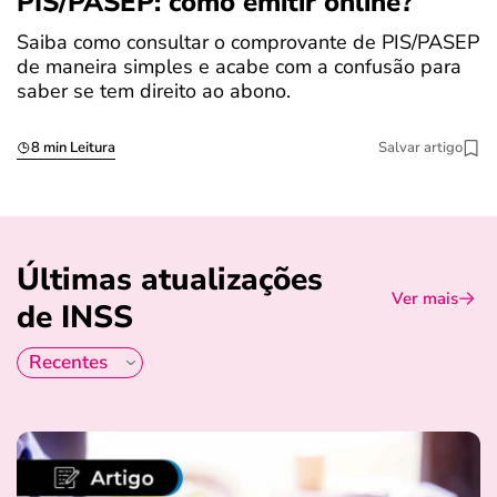
PIS/PASEP: como emitir online?
c
Saiba como consultar o comprovante de PIS/PASEP
O
de maneira simples e acabe com a confusão para
é
saber se tem direito ao abono.
u
8 min Leitura
Salvar artigo
Últimas atualizações
Ver mais
de INSS