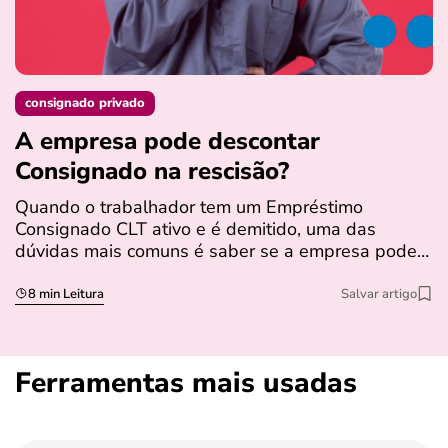
consignado privado
A empresa pode descontar
N
Consignado na rescisão​?
t
Quando o trabalhador tem um Empréstimo
N
Consignado CLT ativo e é demitido, uma das
l
dúvidas mais comuns é saber se a empresa pode…
e
s
8 min Leitura
Salvar artigo
Ferramentas mais usadas