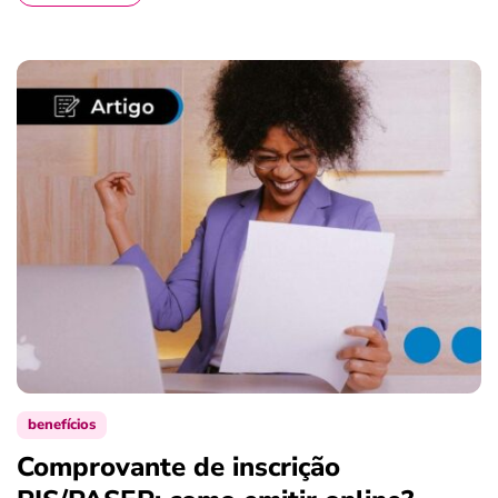
benefícios
Comprovante de inscrição
S