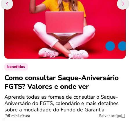
benefícios
Como consultar Saque-Aniversário
S
FGTS? Valores e onde ver
a
Aprenda todas as formas de consultar o Saque-
O
Aniversário do FGTS, calendário e mais detalhes
é
sobre a modalidade do Fundo de Garantia.
a
9 min Leitura
Salvar artigo