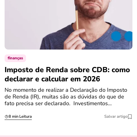
finanças
Imposto de Renda sobre CDB: como
N
declarar e calcular em 2026
a
No momento de realizar a Declaração do Imposto
T
de Renda (IR), muitas são as dúvidas do que de
c
fato precisa ser declarado. Investimentos…
c
8 min Leitura
Salvar artigo