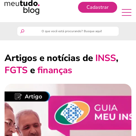
Cadastrar
Cadastrar
meutudo
Artigos e notícias de
INSS
,
guia do trabalhador
FGTS
e
finanças
finanças
benefícios
crédito fácil
últimas notícias