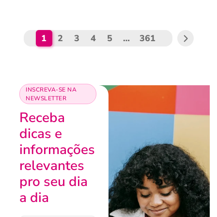
1
2
3
4
5
…
361
INSCREVA-SE NA
NEWSLETTER
Receba
dicas e
informações
relevantes
pro seu dia
a dia