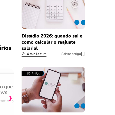
Dissídio 2026: quando sai e
como calcular o reajuste
ários
salarial
16 min Leitura
Salvar artigo
do que
Achei muito rápido, sem 
›
ews
burocracia
satisfação
Comentário retirado da nossa pes
08/03/2023