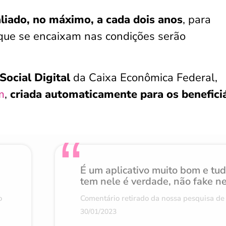
liado, no máximo, a cada dois anos
, para
que se encaixam nas condições serão
ocial Digital
da Caixa Econômica Federal,
m
,
criada automaticamente para os benefici
É um aplicativo muito bom e tu
tem nele é verdade, não fake n
o
Comentário retirado da nossa pesquisa de 
30/01/2023