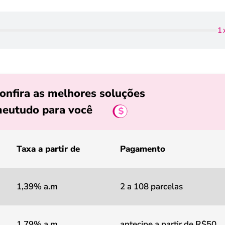
1
onfira as melhores soluções
eutudo para você
Taxa a partir de
Pagamento
1,39% a.m
2 a 108 parcelas
1,79% a.m
antecipe a partir de R$50