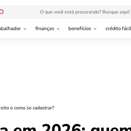
rabalhador
finanças
benefícios
crédito fáci
eito e como se cadastrar?
ia em 2026: que