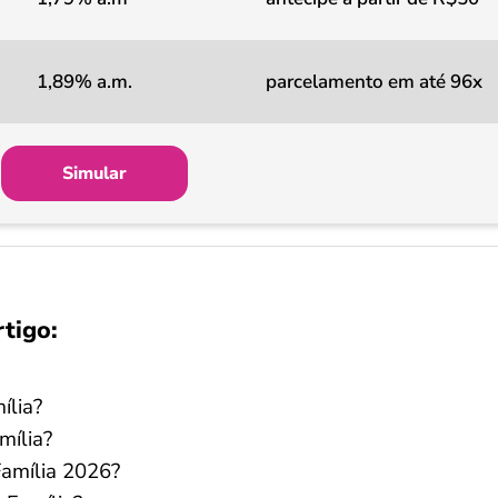
1,89% a.m.
parcelamento em até 96x
Simular
rtigo:
ília?
mília?
Família 2026?