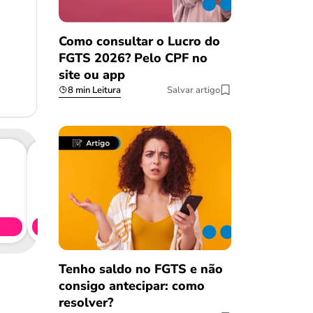
Como consultar o Lucro do
FGTS 2026? Pelo CPF no
site ou app
8 min Leitura
Salvar artigo
Consig
CL
Simule 
Tenho saldo no FGTS e não
consigo antecipar: como
resolver?
Salvar Ferramenta