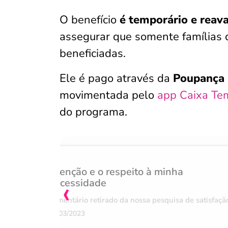
O benefício
é temporário e reava
assegurar que somente famílias 
beneficiadas.
Ele é pago através da
Poupança S
movimentada pelo
app Caixa Te
do programa.
Atenção e o respeito à minha
‹
necessidade
Comentário retirado da nossa pesquisa de satisfaçã
07/03/2023