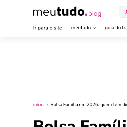
Ir para o site
meutudo
guia do t
início
Bolsa Família em 2026: quem tem dir
Bolsa Famíl