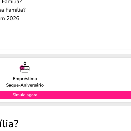
 Família?
sa Família?
 em 2026
Empréstimo
Saque-Aniversário
Simule agora
lia?