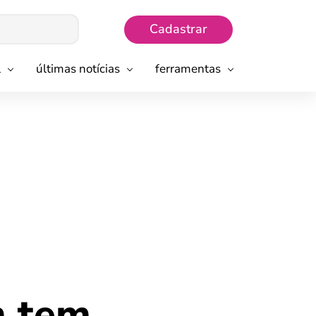
Cadastrar
l
últimas notícias
ferramentas
m tem