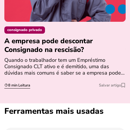
consignado privado
A empresa pode descontar
N
Consignado na rescisão​?
t
Quando o trabalhador tem um Empréstimo
N
Consignado CLT ativo e é demitido, uma das
l
dúvidas mais comuns é saber se a empresa pode…
e
s
8 min Leitura
Salvar artigo
Ferramentas mais usadas