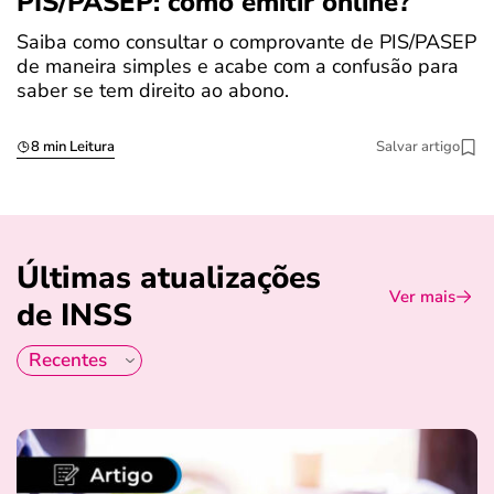
PIS/PASEP: como emitir online?
c
Saiba como consultar o comprovante de PIS/PASEP
O
de maneira simples e acabe com a confusão para
é
saber se tem direito ao abono.
u
8 min Leitura
Salvar artigo
Últimas atualizações
Ver mais
de INSS