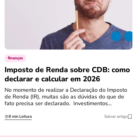
finanças
Imposto de Renda sobre CDB: como
N
declarar e calcular em 2026
a
No momento de realizar a Declaração do Imposto
T
de Renda (IR), muitas são as dúvidas do que de
c
fato precisa ser declarado. Investimentos…
c
8 min Leitura
Salvar artigo