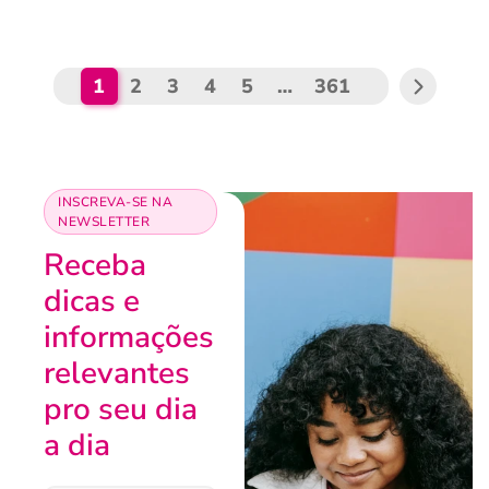
1
2
3
4
5
…
361
INSCREVA-SE NA
NEWSLETTER
Receba
dicas e
informações
relevantes
pro seu dia
a dia