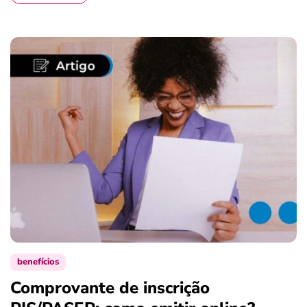
benefícios
Comprovante de inscrição
S