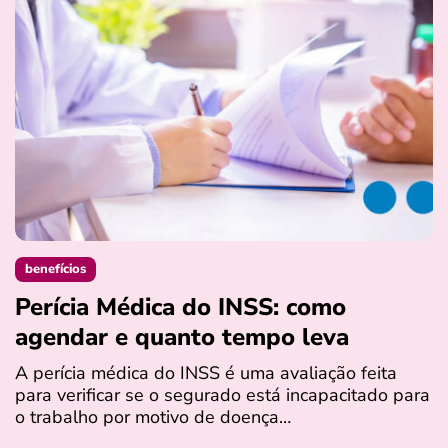
benefícios
Perícia Médica do INSS: como
D
agendar e quanto tempo leva
a
s
A perícia médica do INSS é uma avaliação feita
para verificar se o segurado está incapacitado para
O
o trabalho por motivo de doença…
I
q