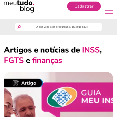
Cadastrar
Cadastrar
meutudo
Artigos e notícias de
INSS
,
guia do trabalhador
FGTS
e
finanças
finanças
benefícios
crédito fácil
últimas notícias