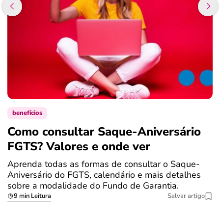
benefícios
Como consultar Saque-Aniversário
S
FGTS? Valores e onde ver
a
Aprenda todas as formas de consultar o Saque-
O
Aniversário do FGTS, calendário e mais detalhes
é
sobre a modalidade do Fundo de Garantia.
a
9 min Leitura
Salvar artigo