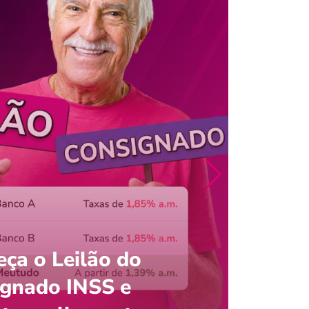
ça o Leilão do
ignado INSS e
Entre
onsultar saldo do FGTS pelo C