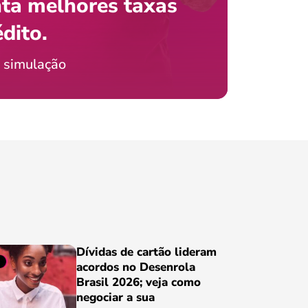
ta melhores taxas
que e
 com o celular?
édito.
preci
icia Jordão
 simulação
Conheça
Dívidas de cartão lideram
acordos no Desenrola
Brasil 2026; veja como
negociar a sua