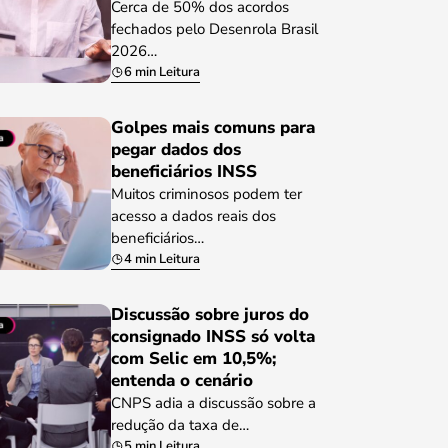
Cerca de 50% dos acordos
fechados pelo Desenrola Brasil
2026…
6 min Leitura
Golpes mais comuns para
pegar dados dos
beneficiários INSS
Muitos criminosos podem ter
acesso a dados reais dos
beneficiários…
4 min Leitura
Discussão sobre juros do
consignado INSS só volta
com Selic em 10,5%;
entenda o cenário
CNPS adia a discussão sobre a
redução da taxa de…
5 min Leitura