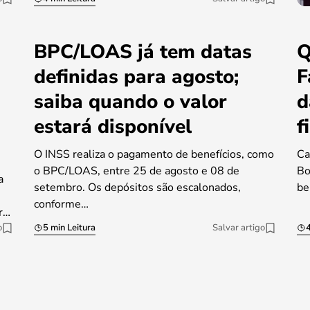
BPC/LOAS já tem datas
Q
definidas para agosto;
F
saiba quando o valor
d
estará disponível
f
O INSS realiza o pagamento de benefícios, como
Ca
o BPC/LOAS, entre 25 de agosto e 08 de
Bo
a
setembro. Os depósitos são escalonados,
be
conforme…
r…
o
5 min Leitura
Salvar artigo
4