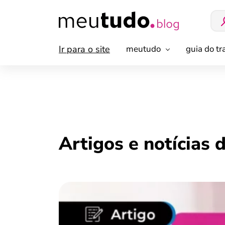
Ir para o site
meutudo
guia do t
Artigos e notícias 