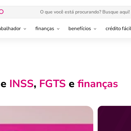
rabalhador
finanças
benefícios
crédito fáci
de
INSS
,
FGTS
e
finanças