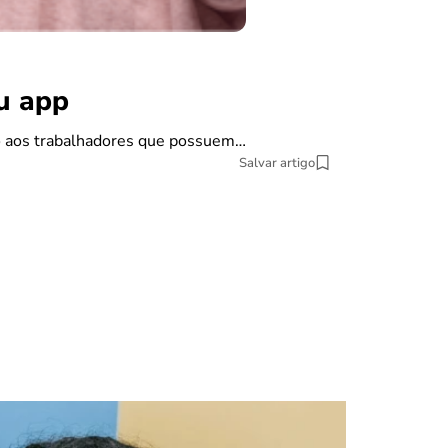
benefícios
Carta de
ou app
Se você pretende
do aos trabalhadores que possuem…
9 min Leitura
Salvar artigo