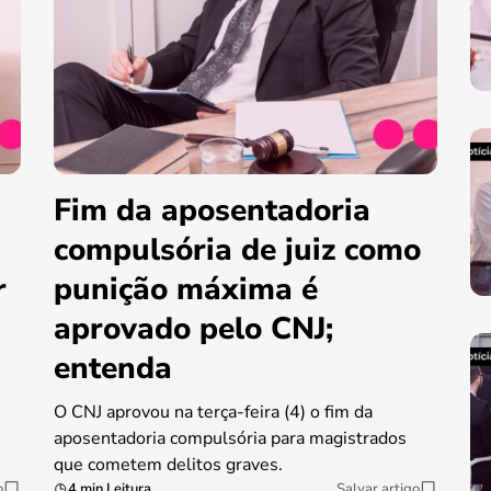
Fim da aposentadoria
compulsória de juiz como
r
punição máxima é
aprovado pelo CNJ;
entenda
O CNJ aprovou na terça-feira (4) o fim da
aposentadoria compulsória para magistrados
que cometem delitos graves.
o
4 min Leitura
Salvar artigo