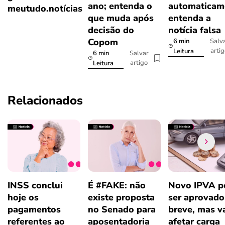
ano; entenda o
automaticam
meutudo.notícias
que muda após
entenda a
decisão do
notícia falsa
Copom
6 min
Salv
arti
Leitura
6 min
Salvar
artigo
Leitura
Relacionados
INSS conclui
É #FAKE: não
Novo IPVA p
hoje os
existe proposta
ser aprovad
pagamentos
no Senado para
breve, mas v
referentes ao
aposentadoria
afetar carga