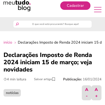
Cadastrar
Cadastrar
meutudo
início
Declarações Imposto de Renda 2024 iniciam 15 de 
guia do trabalhador
Declarações Imposto de Renda
finanças
2024 iniciam 15 de março; veja
novidades
benefícios
4 min leitura
Publicação:
16/01/2024
Salvar artigo
crédito fácil
A
A
notícias
-
+
últimas notícias