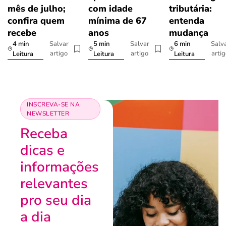
mês de julho;
com idade
tributária:
confira quem
mínima de 67
entenda
recebe
anos
mudança
4 min
5 min
6 min
Salvar
Salvar
Salv
artigo
artigo
arti
Leitura
Leitura
Leitura
INSCREVA-SE NA
NEWSLETTER
Receba
dicas e
informações
relevantes
pro seu dia
a dia