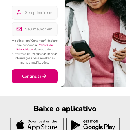
Ao clicar em 'Continuar', declaro
que conheço a
Política de
Privacidade
da meutudo e
autorizo a utilização das minhas
informações para receber e-
mails e notificações.
Continuar
Baixe o aplicativo