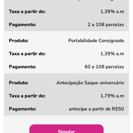
1,39% a.m
Taxa
2 a 108 parcelas
a
partir
Portabilidade Consignado
de
1,39% a.m
Pagamento
60 a 108 parcelas
Antecipação Saque-aniversário
1,79% a.m
antecipe a partir de R$50
Simular