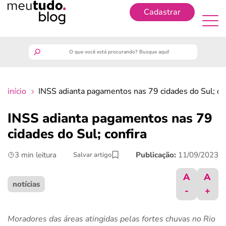
Cadastrar
Cadastrar
meutudo
início
INSS adianta pagamentos nas 79 cidades do Sul; co
guia do trabalhador
INSS adianta pagamentos nas 79
finanças
cidades do Sul; confira
3 min leitura
Publicação:
11/09/2023
Salvar artigo
benefícios
A
A
crédito fácil
notícias
-
+
últimas notícias
Moradores das áreas atingidas pelas fortes chuvas no Rio