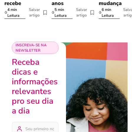
recebe
anos
mudança
4 min
5 min
6 min
Salvar
Salvar
Salv
artigo
artigo
arti
Leitura
Leitura
Leitura
INSCREVA-SE NA
NEWSLETTER
Receba
dicas e
informações
relevantes
pro seu dia
a dia