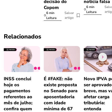
decisão do
notícia falsa
Copom
6 min
Salv
arti
Leitura
6 min
Salvar
artigo
Leitura
Relacionados
INSS conclui
É #FAKE: não
Novo IPVA p
hoje os
existe proposta
ser aprovad
pagamentos
no Senado para
breve, mas v
referentes ao
aposentadoria
afetar carga
mês de julho;
com idade
tributária:
confira quem
mínima de 67
entenda