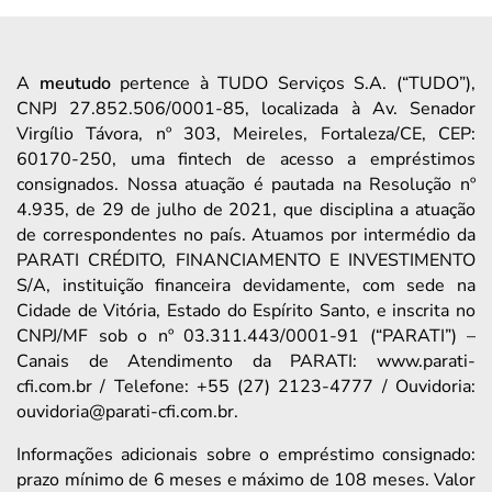
A
meutudo
pertence à TUDO Serviços S.A. (“TUDO”),
CNPJ 27.852.506/0001-85, localizada à Av. Senador
Virgílio Távora, nº 303, Meireles, Fortaleza/CE, CEP:
60170-250, uma fintech de acesso a empréstimos
consignados. Nossa atuação é pautada na Resolução nº
4.935, de 29 de julho de 2021, que disciplina a atuação
de correspondentes no país. Atuamos por intermédio da
PARATI CRÉDITO, FINANCIAMENTO E INVESTIMENTO
S/A, instituição financeira devidamente, com sede na
Cidade de Vitória, Estado do Espírito Santo, e inscrita no
CNPJ/MF sob o nº 03.311.443/0001-91 (“PARATI”) –
Canais de Atendimento da PARATI: www.parati-
cfi.com.br / Telefone: +55 (27) 2123-4777 / Ouvidoria:
ouvidoria@parati-cfi.com.br.
Informações adicionais sobre o empréstimo consignado:
prazo mínimo de 6 meses e máximo de 108 meses. Valor