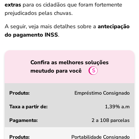
extras
para os cidadãos que foram fortemente
prejudicados pelas chuvas.
A seguir, veja mais detalhes sobre a
antecipação
do pagamento INSS
.
Confira as melhores soluções
meutudo para você
Produto
Empréstimo Consignado
1,39% a.m
Taxa
2 a 108 parcelas
a
partir
Portabilidade Consignado
de