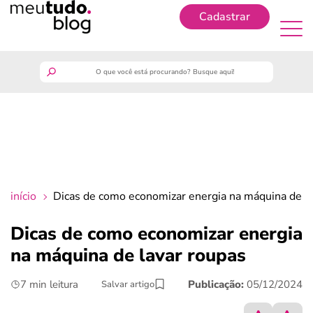
Cadastrar
Cadastrar
meutudo
guia do trabalhador
finanças
início
Dicas de como economizar energia na máquina de l
benefícios
Dicas de como economizar energia
na máquina de lavar roupas
crédito fácil
7 min leitura
Publicação:
05/12/2024
Salvar artigo
últimas notícias