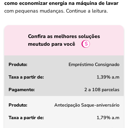
como economizar energia na máquina de lavar
com pequenas mudanças. Continue a leitura.
Confira as melhores soluções
meutudo para você
Produto
Empréstimo Consignado
1,39% a.m
Taxa
2 a 108 parcelas
a
partir
Antecipação Saque-aniversário
de
1,79% a.m
Pagamento