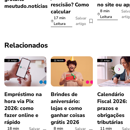
rescisão? Como
no site ou a
meutudo.notícias
calcular
8 min
Salv
arti
Leitura
17 min
Salvar
artigo
Leitura
Relacionados
Empréstimo na
Brindes de
Calendário
hora via Pix
aniversário:
Fiscal 2026:
2026: como
lojas e como
prazos e
fazer online e
ganhar coisas
obrigações
rápido
grátis 2026
tributárias
18 min
8 min
11 min
Salvar
Salvar
Salv