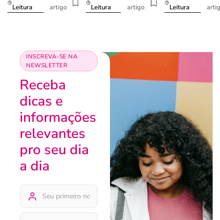
artigo
artigo
arti
Leitura
Leitura
Leitura
INSCREVA-SE NA
NEWSLETTER
Receba
dicas e
informações
relevantes
pro seu dia
a dia