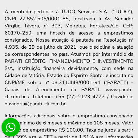
A
meutudo
pertence à TUDO Serviços S.A. (“TUDO”),
CNPJ 27.852.506/0001-85, localizada à Av. Senador
Virgílio Távora, nº 303, Meireles, Fortaleza/CE, CEP:
60170-250, uma fintech de acesso a empréstimos
consignados. Nossa atuação é pautada na Resolução nº
4.935, de 29 de julho de 2021, que disciplina a atuação
de correspondentes no país. Atuamos por intermédio da
PARATI CRÉDITO, FINANCIAMENTO E INVESTIMENTO
S/A, instituição financeira devidamente, com sede na
Cidade de Vitória, Estado do Espírito Santo, e inscrita no
CNPJ/MF sob o nº 03.311.443/0001-91 (“PARATI”) –
Canais de Atendimento da PARATI: www.parati-
cfi.com.br / Telefone: +55 (27) 2123-4777 / Ouvidoria:
ouvidoria@parati-cfi.com.br.
Informações adicionais sobre o empréstimo consignado:
prazo mínimo de 6 meses e máximo de 108 meses. Valor
mínimo de empréstimo R$ 100,00. Taxa de juros a partir
de 1,39% a.m. e CET a partir de 1,51% a.m. Informações