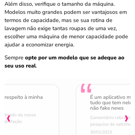
Além disso, verifique o tamanho da máquina.
Modelos muito grandes podem ser vantajosos em
termos de capacidade, mas se sua rotina de
lavagem não exige tantas roupas de uma vez,
escolher uma máquina de menor capacidade pode
ajudar a economizar energia.
Sempre
opte por um modelo que se adeque ao
seu uso real
.
o respeito à minha
É um aplicativo mu
de
tudo que tem nele 
não fake news
‹
›
retirado da nossa
Comentário retirado 
 satisfação
pesquisa de satisfaçã
30/01/2023