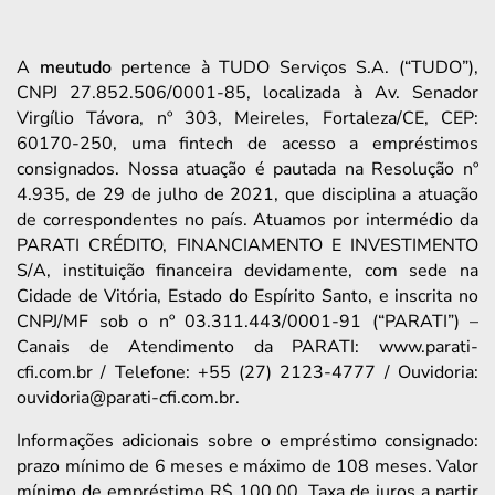
A
meutudo
pertence à TUDO Serviços S.A. (“TUDO”),
CNPJ 27.852.506/0001-85, localizada à Av. Senador
Virgílio Távora, nº 303, Meireles, Fortaleza/CE, CEP:
60170-250, uma fintech de acesso a empréstimos
consignados. Nossa atuação é pautada na Resolução nº
4.935, de 29 de julho de 2021, que disciplina a atuação
de correspondentes no país. Atuamos por intermédio da
PARATI CRÉDITO, FINANCIAMENTO E INVESTIMENTO
S/A, instituição financeira devidamente, com sede na
Cidade de Vitória, Estado do Espírito Santo, e inscrita no
CNPJ/MF sob o nº 03.311.443/0001-91 (“PARATI”) –
Canais de Atendimento da PARATI: www.parati-
cfi.com.br / Telefone: +55 (27) 2123-4777 / Ouvidoria:
ouvidoria@parati-cfi.com.br.
Informações adicionais sobre o empréstimo consignado:
prazo mínimo de 6 meses e máximo de 108 meses. Valor
mínimo de empréstimo R$ 100,00. Taxa de juros a partir