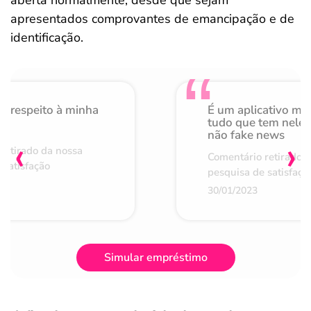
aberta normalmente, desde que sejam
apresentados comprovantes de emancipação e de
identificação.
o respeito à minha
É um aplicativo mu
de
tudo que tem nele 
não fake news
‹
›
retirado da nossa
Comentário retirado 
 satisfação
pesquisa de satisfaçã
30/01/2023
Simular empréstimo