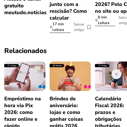
junto com a
2026? Pelo 
gratuito
rescisão? Como
no site ou a
meutudo.notícias
calcular
8 min
Salv
arti
Leitura
17 min
Salvar
artigo
Leitura
Relacionados
Empréstimo na
Brindes de
Calendário
hora via Pix
aniversário:
Fiscal 2026:
2026: como
lojas e como
prazos e
fazer online e
ganhar coisas
obrigações
rápido
grátis 2026
tributárias