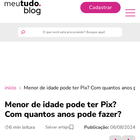
Cadastrar
Cadastrar
meutudo
guia do trabalhador
finanças
início
Menor de idade pode ter Pix? Com quantos anos po
benefícios
Menor de idade pode ter Pix?
Com quantos anos pode fazer?
crédito fácil
6 min leitura
Publicação:
06/08/2024
Salvar artigo
últimas notícias