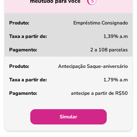
meutudo para você
Produto
Empréstimo Consignado
1,39% a.m
Taxa
2 a 108 parcelas
a
partir
Antecipação Saque-aniversário
de
1,79% a.m
Pagamento
antecipe a partir de R$50
Simular