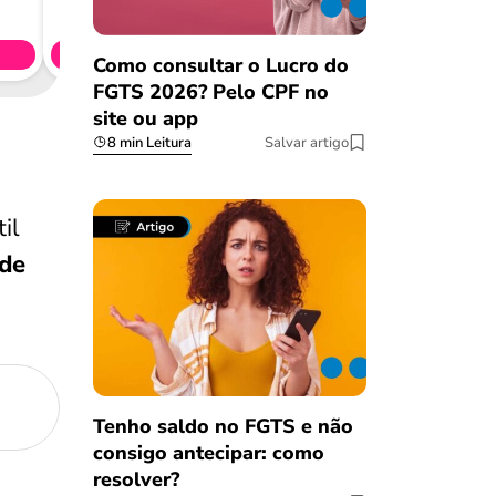
CL
Simule 
Como consultar o Lucro do
FGTS 2026? Pelo CPF no
site ou app
8 min Leitura
Salvar artigo
il
 de
Tenho saldo no FGTS e não
consigo antecipar: como
resolver?