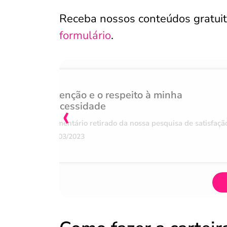
Receba nossos conteúdos gratui
formulário
.
Atenção e o respeito à minha
‹
necessidade
Comentário retirado da nossa pesquisa de satisfaçã
07/03/2023