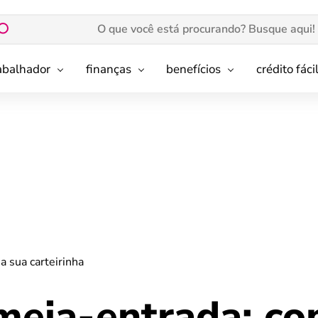
rabalhador
finanças
benefícios
crédito fáci
 a sua carteirinha
 meia-entrada: c