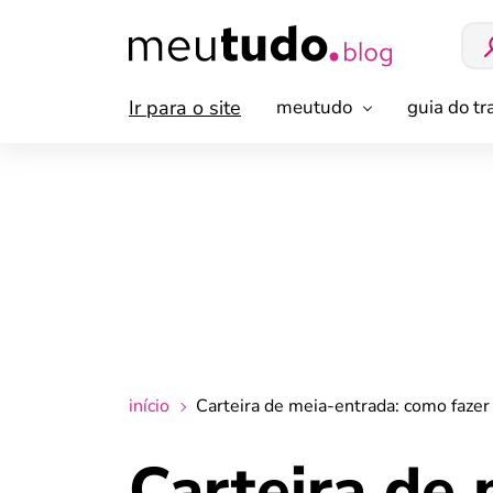
Ir para o site
meutudo
guia do t
início
Carteira de meia-entrada: como fazer
Carteira de