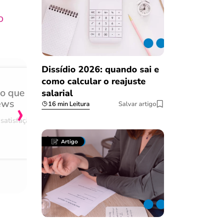
o
Dissídio 2026: quando sai e
como calcular o reajuste
do que
Achei muito rápido, sem 
salarial
›
ews
burocracia
16 min Leitura
Salvar artigo
satisfação
Comentário retirado da nossa pes
08/03/2023