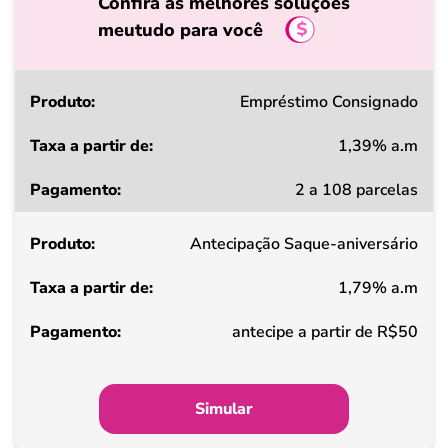
Confira as melhores soluções
meutudo para você
Produto
Empréstimo Consignado
1,39% a.m
Taxa
2 a 108 parcelas
a
partir
Antecipação Saque-aniversário
de
1,79% a.m
Pagamento
antecipe a partir de R$50
Simular