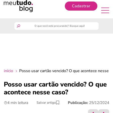
Cadastrar
Cadastrar
meutudo
guia do trabalhador
finanças
início
Posso usar cartão vencido? O que acontece nesse c
benefícios
Posso usar cartão vencido? O que
acontece nesse caso?
crédito fácil
4 min leitura
Publicação:
25/12/2024
Salvar artigo
últimas notícias