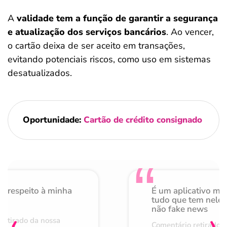
A
validade tem a função de garantir a segurança
e atualização dos serviços bancários
. Ao vencer,
o cartão deixa de ser aceito em transações,
evitando potenciais riscos, como uso em sistemas
desatualizados.
Oportunidade:
Cartão de crédito consignado
o respeito à minha
É um aplicativo mu
de
tudo que tem nele 
não fake news
‹
›
retirado da nossa
Comentário retirado 