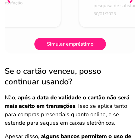
 satisfação
pesquisa de satisfaçã
30/01/2023
Simular empréstimo
Se o cartão venceu, posso
continuar usando?
Não,
após a data de validade o cartão não será
mais aceito em transações
. Isso se aplica tanto
para compras presenciais quanto online, e se
estende para saques em caixas eletrônicos.
Apesar disso,
alguns bancos permitem o uso de