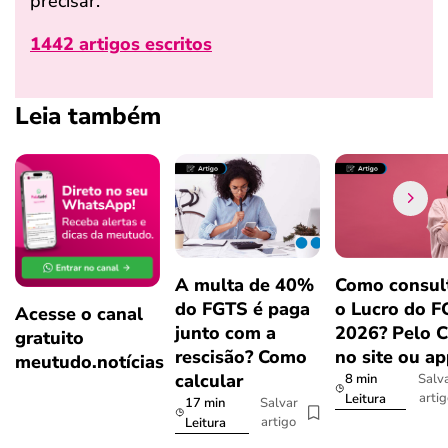
precisar.
1442 artigos escritos
Leia também
A multa de 40%
Como consul
do FGTS é paga
o Lucro do 
Acesse o canal
junto com a
2026? Pelo 
gratuito
rescisão? Como
no site ou a
meutudo.notícias
calcular
8 min
Salv
arti
Leitura
17 min
Salvar
artigo
Leitura