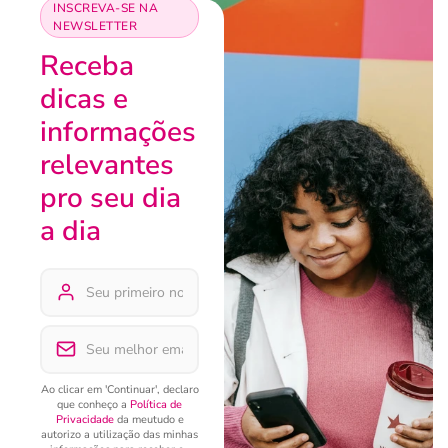
INSCREVA-SE NA
NEWSLETTER
Receba
dicas e
informações
relevantes
pro seu dia
a dia
Ao clicar em 'Continuar', declaro
que conheço a
Política de
Privacidade
da meutudo e
autorizo a utilização das minhas