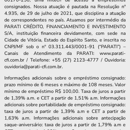
consignados. Nossa atuação é pautada na Resolução nº
4.935, de 29 de julho de 2021, que disciplina a atuação
de correspondentes no país. Atuamos por intermédio da
PARATI CRÉDITO, FINANCIAMENTO E INVESTIMENTO
S/A, instituição financeira devidamente, com sede na
Cidade de Vitória, Estado do Espírito Santo, e inscrita no
CNPJ/MF sob o nº 03.311.443/0001-91 (“PARATI”) –
Canais de Atendimento da PARATI: www.parati-
cfi.com.br / Telefone: +55 (27) 2123-4777 / Ouvidoria:
ouvidoria@parati-cfi.com.br.
Informações adicionais sobre o empréstimo consignado:
prazo mínimo de 6 meses e máximo de 108 meses. Valor
mínimo de empréstimo R$ 100,00. Taxa de juros a partir
de 1,39% a.m. e CET a partir de 1,51% a.m. Informações
adicionais sobre portabilidade de empréstimo consignado:
taxa de juros a partir de 1,39% a.m e CET a partir de
1,63% a.m. Informações adicionais sobre antecipação
saque-aniversário: taxa de juros a partir de 1,79% a.m e