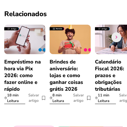
Relacionados
Empréstimo na
Brindes de
Calendário
hora via Pix
aniversário:
Fiscal 2026:
2026: como
lojas e como
prazos e
fazer online e
ganhar coisas
obrigações
rápido
grátis 2026
tributárias
18 min
8 min
11 min
Salvar
Salvar
Salv
artigo
artigo
arti
Leitura
Leitura
Leitura