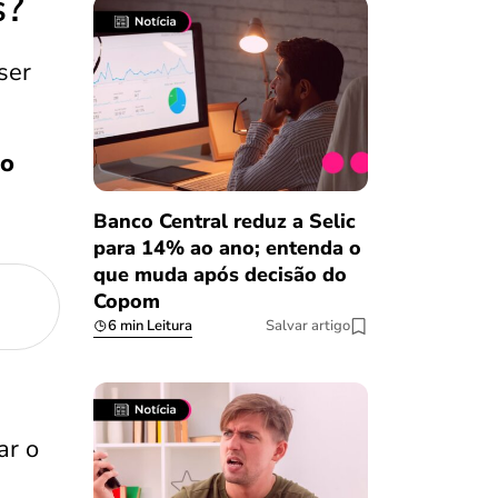
s?
ser
ão
Banco Central reduz a Selic
para 14% ao ano; entenda o
que muda após decisão do
Copom
6 min Leitura
Salvar artigo
ar o