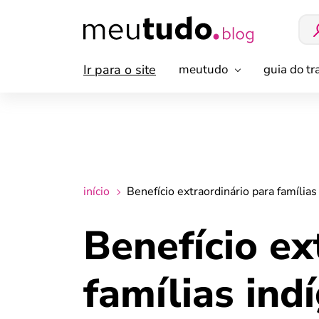
Ir para o site
meutudo
guia do t
início
Benefício extraordinário para família
Benefício ex
famílias ind