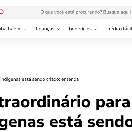
rabalhador
finanças
benefícios
crédito fáci
s indígenas está sendo criado; entenda
traordinário para
ígenas está send