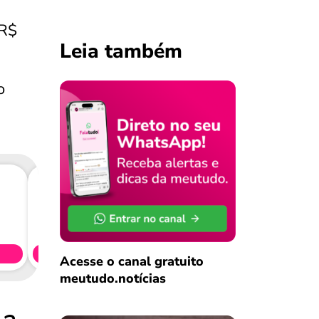
 R$
Leia também
o
Consig
CL
Simule 
Acesse o canal gratuito
meutudo.notícias