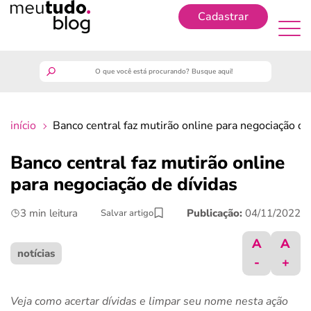
Cadastrar
Cadastrar
meutudo
início
Banco central faz mutirão online para negociação de
guia do trabalhador
Banco central faz mutirão online
finanças
para negociação de dívidas
3 min leitura
Publicação:
04/11/2022
Salvar artigo
benefícios
A
A
crédito fácil
notícias
-
+
últimas notícias
Veja como acertar dívidas e limpar seu nome nesta ação