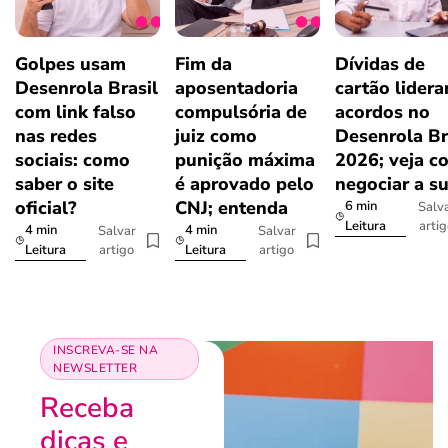
Golpes usam
Fim da
Dívidas de
Desenrola Brasil
aposentadoria
cartão lider
com link falso
compulsória de
acordos no
nas redes
juiz como
Desenrola Br
sociais: como
punição máxima
2026; veja c
saber o site
é aprovado pelo
negociar a s
oficial?
CNJ; entenda
6 min
Salv
arti
Leitura
4 min
4 min
Salvar
Salvar
artigo
artigo
Leitura
Leitura
INSCREVA-SE NA
NEWSLETTER
Receba
dicas e