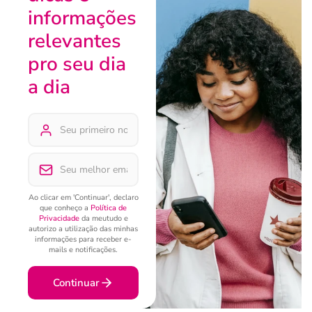
informações
relevantes
pro seu dia
a dia
Ao clicar em 'Continuar', declaro
que conheço a
Política de
Privacidade
da meutudo e
autorizo a utilização das minhas
informações para receber e-
mails e notificações.
Continuar