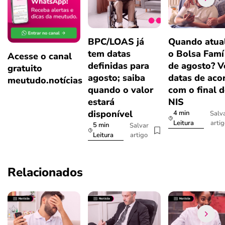
BPC/LOAS já
Quando atual
tem datas
o Bolsa Famí
Acesse o canal
definidas para
de agosto? V
gratuito
agosto; saiba
datas de aco
meutudo.notícias
quando o valor
com o final 
estará
NIS
disponível
4 min
Salv
arti
Leitura
5 min
Salvar
artigo
Leitura
Relacionados