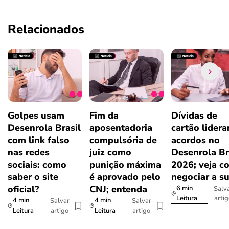
Relacionados
Golpes usam
Fim da
Dívidas de
Desenrola Brasil
aposentadoria
cartão lider
com link falso
compulsória de
acordos no
nas redes
juiz como
Desenrola Br
sociais: como
punição máxima
2026; veja c
saber o site
é aprovado pelo
negociar a s
oficial?
CNJ; entenda
6 min
Salv
arti
Leitura
4 min
4 min
Salvar
Salvar
artigo
artigo
Leitura
Leitura