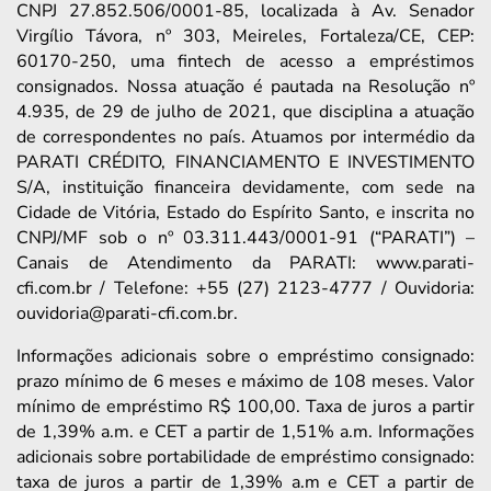
CNPJ 27.852.506/0001-85, localizada à Av. Senador
Virgílio Távora, nº 303, Meireles, Fortaleza/CE, CEP:
60170-250, uma fintech de acesso a empréstimos
consignados. Nossa atuação é pautada na Resolução nº
4.935, de 29 de julho de 2021, que disciplina a atuação
de correspondentes no país. Atuamos por intermédio da
PARATI CRÉDITO, FINANCIAMENTO E INVESTIMENTO
S/A, instituição financeira devidamente, com sede na
Cidade de Vitória, Estado do Espírito Santo, e inscrita no
CNPJ/MF sob o nº 03.311.443/0001-91 (“PARATI”) –
Canais de Atendimento da PARATI: www.parati-
cfi.com.br / Telefone: +55 (27) 2123-4777 / Ouvidoria:
ouvidoria@parati-cfi.com.br.
Informações adicionais sobre o empréstimo consignado:
prazo mínimo de 6 meses e máximo de 108 meses. Valor
mínimo de empréstimo R$ 100,00. Taxa de juros a partir
de 1,39% a.m. e CET a partir de 1,51% a.m. Informações
adicionais sobre portabilidade de empréstimo consignado:
taxa de juros a partir de 1,39% a.m e CET a partir de