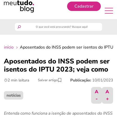
Cadastrar
Cadastrar
meutudo
início
Aposentados do INSS podem ser isentos do IPTU 2
guia do trabalhador
Aposentados do INSS podem ser
finanças
isentos do IPTU 2023; veja como
2 min leitura
Publicação:
10/01/2023
Salvar artigo
benefícios
A
A
crédito fácil
notícias
-
+
últimas notícias
Entenda como funciona a isenção de aposentados do INSS