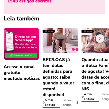
1548 artigos escritos
Leia também
BPC/LOAS já
Quando atual
tem datas
o Bolsa Famí
Acesse o canal
definidas para
de agosto? V
gratuito
agosto; saiba
datas de aco
meutudo.notícias
quando o valor
com o final 
estará
NIS
disponível
4 min
Salv
arti
Leitura
5 min
Salvar
artigo
Leitura