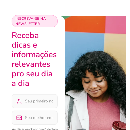
INSCREVA-SE NA
NEWSLETTER
Receba
dicas e
informações
relevantes
pro seu dia
a dia
Ao clicar em 'Continuar', declaro