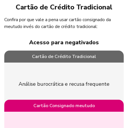
Cartão de Crédito Tradicional
Confira por que vale a pena usar cartão consignado da
meutudo invés do cartão de crédito tradicional:
Exclusivo para aposentados e pensionistas do INSS. Sujeito
Acesso para negativados
à margem disponível. Utilize seu crédito apenas quando
necessário.
Cartão de Crédito Tradicional
Análise burocrática e recusa frequente
Cartão Consignado meutudo