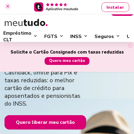
Instalar
Entrar
›
Início
Cartão de Crédito Consignado
Empréstimo
FGTS
INSS
Seguros
Ut
CLT
Cartão de Crédito
Solicite o Cartão Consignado com taxas reduzidas
Consignado
Quero meu cartão
Cashback, limite para Pix e
taxas reduzidas: o melhor
cartão de crédito para
aposentados e pensionistas
do INSS.
Quero liberar meu cartão