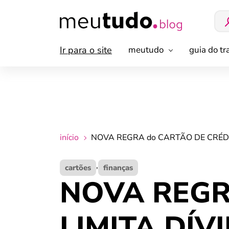
Ir para o site
meutudo
guia do t
início
NOVA REGRA do CARTÃO DE CRÉDI
,
cartões
finanças
NOVA REGR
LIMITA DÍV