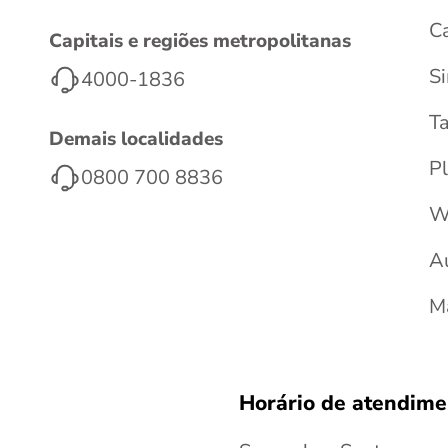
C
Capitais e regiões metropolitanas
S
4000-1836
T
Demais localidades
Pl
0800 700 8836
W
A
M
Horário de atendime