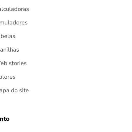
alculadoras
imuladores
abelas
anilhas
eb stories
utores
apa do site
nto