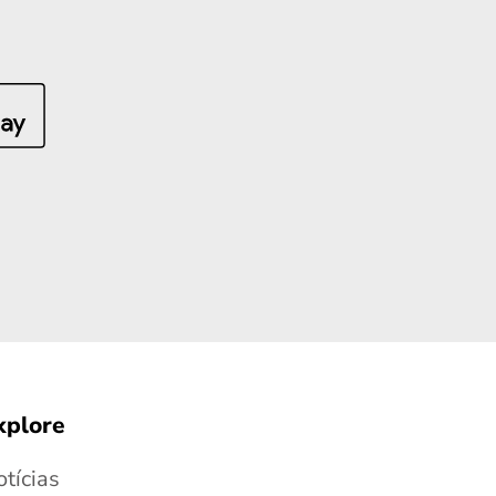
xplore
tícias