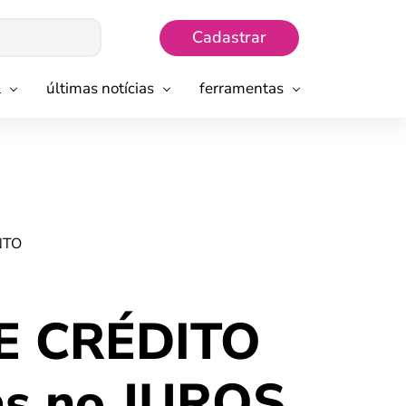
Cadastrar
l
últimas notícias
ferramentas
NTO
E CRÉDITO
as no JUROS