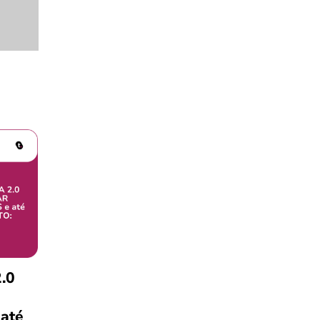
.0
 até