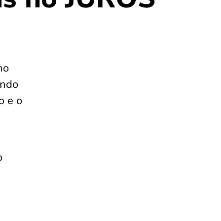
no
ando
o e o
o