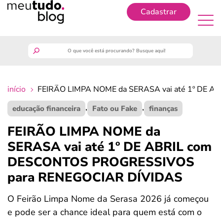
Cadastrar
Cadastrar
meutudo
início
FEIRÃO LIMPA NOME da SERASA vai até 1º DE 
guia do trabalhador
,
,
educação financeira
Fato ou Fake
finanças
finanças
FEIRÃO LIMPA NOME da
SERASA vai até 1º DE ABRIL com
benefícios
DESCONTOS PROGRESSIVOS
para RENEGOCIAR DÍVIDAS
crédito fácil
O Feirão Limpa Nome da Serasa 2026 já começou
últimas notícias
e pode ser a chance ideal para quem está com o