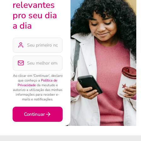
relevantes
pro seu dia
a dia
Ao clicar em 'Continuar', declaro
que conheço a
Política de
Privacidade
da meutudo e
autorizo a utilização das minhas
informações para receber e-
mails e notificações.
Continuar