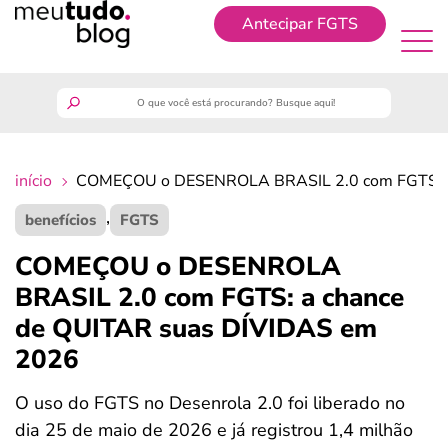
Antecipar FGTS
Antecipar FGTS
meutudo
início
COMEÇOU o DESENROLA BRASIL 2.0 com FGTS: a
guia do trabalhador
,
benefícios
FGTS
finanças
COMEÇOU o DESENROLA
BRASIL 2.0 com FGTS: a chance
benefícios
de QUITAR suas DÍVIDAS em
2026
crédito fácil
O uso do FGTS no Desenrola 2.0 foi liberado no
últimas notícias
dia 25 de maio de 2026 e já registrou 1,4 milhão