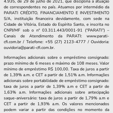
4.935, de 29 de julho de 2021, que disciplina a atuação
de correspondentes no país. Atuamos por intermédio da
PARATI CRÉDITO, FINANCIAMENTO E INVESTIMENTO
S/A, instituição financeira devidamente, com sede na
Cidade de Vitória, Estado do Espírito Santo, e inscrita no
CNPJ/MF sob o nº 03.311.443/0001-91 (“PARATI”) –
Canais de Atendimento da PARATI: www.parati-
cfi.com.br / Telefone: +55 (27) 2123-4777 / Ouvidoria:
ouvidoria@parati-cfi.com.br.
Informações adicionais sobre o empréstimo consignado:
prazo mínimo de 6 meses e máximo de 108 meses. Valor
mínimo de empréstimo R$ 100,00. Taxa de juros a partir
de 1,39% a.m. e CET a partir de 1,51% a.m. Informações
adicionais sobre portabilidade de empréstimo consignado:
taxa de juros a partir de 1,39% a.m e CET a partir de
1,63% a.m. Informações adicionais sobre antecipação
saque-aniversário: taxa de juros a partir de 1,79% a.m e
CET a partir de 1,93% a.m. Os valores mencionados
podem variar a partir das condições no momento da