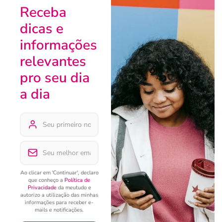
Receba
dicas e
informações
relevantes
pro seu dia
a dia
Ao clicar em 'Continuar', declaro
que conheço a
Política de
Privacidade
da meutudo e
autorizo a utilização das minhas
informações para receber e-
mails e notificações.