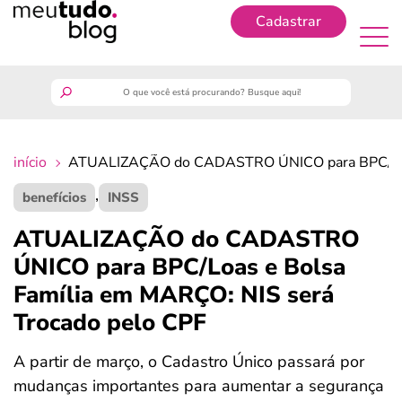
Cadastrar
Cadastrar
meutudo
início
ATUALIZAÇÃO do CADASTRO ÚNICO para BPC/Loas 
guia do trabalhador
,
benefícios
INSS
finanças
ATUALIZAÇÃO do CADASTRO
ÚNICO para BPC/Loas e Bolsa
benefícios
Família em MARÇO: NIS será
Trocado pelo CPF
crédito fácil
A partir de março, o Cadastro Único passará por
últimas notícias
mudanças importantes para aumentar a segurança